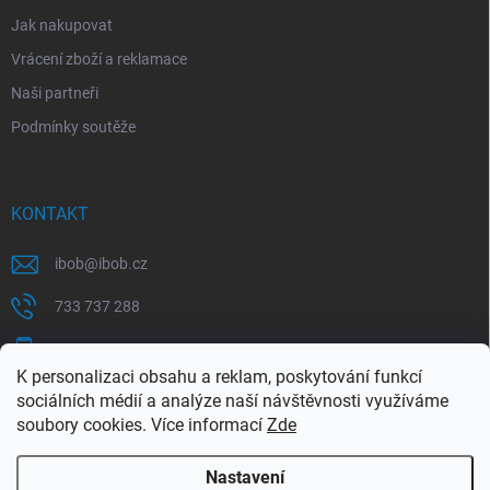
Jak nakupovat
Vrácení zboží a reklamace
Naši partneři
Podmínky soutěže
KONTAKT
ibob
@
ibob.cz
733 737 288
607 069 561
K personalizaci obsahu a reklam, poskytování funkcí
Sledujte nás na Facebooku !
sociálních médií a analýze naší návštěvnosti využíváme
soubory cookies. Více informací
Zde
ibob_s.r.o/
Nastavení