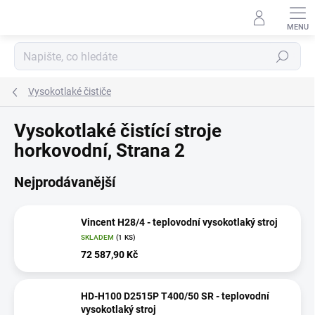
Přejít
na
obsah
Hledat
Vysokotlaké čističe
Vysokotlaké čistící stroje
horkovodní
, Strana 2
Nejprodávanější
Vincent H28/4 - teplovodní vysokotlaký stroj
SKLADEM
(1 KS)
72 587,90 Kč
HD-H100 D2515P T400/50 SR - teplovodní
vysokotlaký stroj