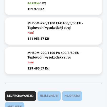
SKLADEM
(1 KS)
132 979 Kč
MH55M-220/1100 FAX 400/3/50 EU -
Teplovodní vysokotlaký stroj
7 DNÍ
141 953,57 Kč
MH50M-220/1100 PA 400/3/50 EU -
Teplovodní vysokotlaký stroj
7 DNÍ
129 490,57 Kč
Ř
a
NEJPRODÁVANĚJŠÍ
NEJLEVNĚJŠÍ
NEJDRAŽŠÍ
z
e
ABECEDNĚ