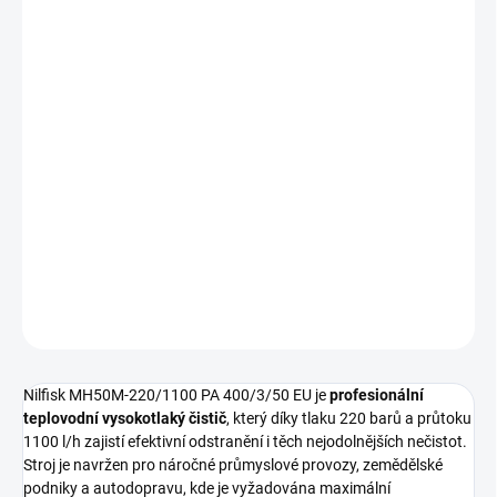
−
+
Přidat do košíku
Teplovodní vysokotlaký stroj Nilfisk MH50M-220/1100 PA
zajišťuje
maximální efektivitu při odstraňování odolných nečistot
v náročných průmyslových provozech.
Tento model nabízí vysoký výkon
220 barů a průtok 1100 litrů za
hodinu
, což z něj činí spolehlivý nástroj pro nepřetržité nasazení v
nejnáročnějších podmínkách.
DETAILNÍ INFORMACE
ZEPTAT SE
HLÍDAT
Nilfisk MH50M-220/1100 PA 400/3/50 EU je
profesionální
teplovodní vysokotlaký čistič
, který díky tlaku 220 barů a průtoku
1100 l/h zajistí efektivní odstranění i těch nejodolnějších nečistot.
Stroj je navržen pro náročné průmyslové provozy, zemědělské
podniky a autodopravu, kde je vyžadována maximální