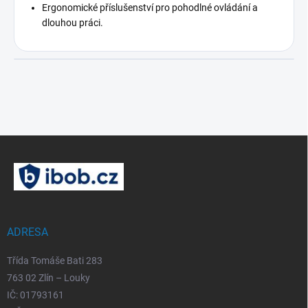
Ergonomické příslušenství pro pohodlné ovládání a
dlouhou práci.
Z
á
p
a
t
í
ADRESA
Třída Tomáše Bati 283
763 02 Zlín – Louky
IČ: 01793161