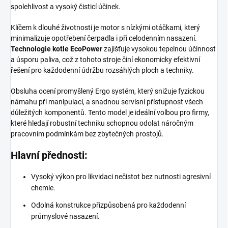
spolehlivost a vysoký čisticí účinek.
Klíčem k dlouhé životnosti je motor s nízkými otáčkami, který
minimalizuje opotřebení čerpadla i při celodenním nasazení.
Technologie kotle EcoPower
zajišťuje vysokou tepelnou účinnost
a úsporu paliva, což z tohoto stroje činí ekonomicky efektivní
řešení pro každodenní údržbu rozsáhlých ploch a techniky.
Obsluha ocení promyšlený Ergo systém, který snižuje fyzickou
námahu při manipulaci, a snadnou servisní přístupnost všech
důležitých komponentů. Tento model je ideální volbou pro firmy,
které hledají robustní techniku schopnou odolat náročným
pracovním podmínkám bez zbytečných prostojů.
Hlavní přednosti:
Vysoký výkon pro likvidaci nečistot bez nutnosti agresivní
chemie.
Odolná konstrukce přizpůsobená pro každodenní
průmyslové nasazení.