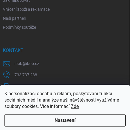
Jak nakupovat
Vrácení zboží a reklamace
Naši partneři
Podmínky soutěže
KONTAKT
ibob
@
ibob.cz
733 737 288
607 069 561
K personalizaci obsahu a reklam, poskytování funkcí
Sledujte nás na Facebooku !
sociálních médií a analýze naší návštěvnosti využíváme
soubory cookies. Více informací
Zde
ibob_s.r.o/
Nastavení
Copyright 2026
ibob s.r.o.
. Všechna práva vyhrazena.
Upravit nastavení