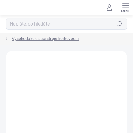
Přejít
na
obsah
Hledat
Vysokotlaké čistící stroje horkovodní
Podrobnosti hodnocení
Neohodnoceno
ZNAČKA:
NILFISK