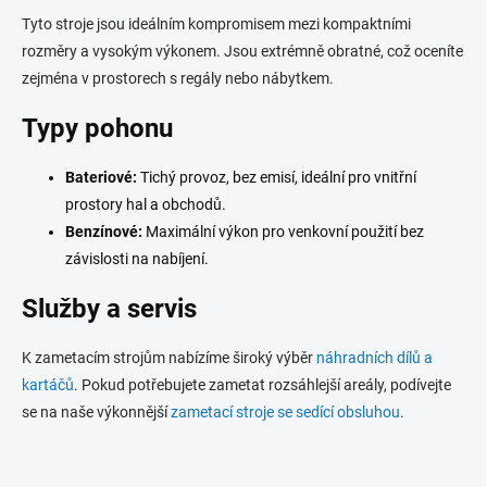
d
Tyto stroje jsou ideálním kompromisem mezi kompaktními
a
c
rozměry a vysokým výkonem. Jsou extrémně obratné, což oceníte
í
zejména v prostorech s regály nebo nábytkem.
p
r
Typy pohonu
v
k
y
Bateriové:
Tichý provoz, bez emisí, ideální pro vnitřní
v
prostory hal a obchodů.
ý
Benzínové:
Maximální výkon pro venkovní použití bez
p
i
závislosti na nabíjení.
s
u
Služby a servis
K zametacím strojům nabízíme široký výběr
náhradních dílů a
kartáčů
. Pokud potřebujete zametat rozsáhlejší areály, podívejte
se na naše výkonnější
zametací stroje se sedící obsluhou
.