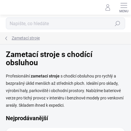
Přejít
na
obsah
Hledat
Zametací stroje
Zametací stroje s chodící
obsluhou
Profesionální
zametací
stroje
s chodící obsluhou pro rychlý a
bezprašný úklid menších až středních ploch. Ideální pro sklady,
výrobní haly, parkoviště i obchodní prostory. Nabízíme bateriové
verze pro tichý provoz v interiéru i benzínové modely pro venkovní
areály. Skladem ihned k expedici.
Nejprodávanější