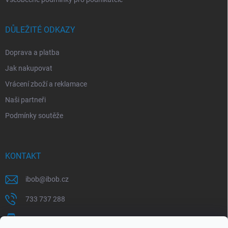
DŮLEŽITÉ ODKAZY
Doprava a platba
Jak nakupovat
Vrácení zboží a reklamace
Naši partneři
Podmínky soutěže
KONTAKT
ibob
@
ibob.cz
733 737 288
607 069 561