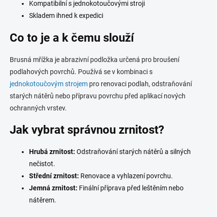
Kompatibilní s jednokotoučovými stroji
ý
p
Skladem ihned k expedici
i
s
Co to je a k čemu slouží
u
Brusná mřížka je abrazivní podložka určená pro broušení
podlahových povrchů. Používá se v kombinaci s
jednokotoučovým strojem
pro renovaci podlah, odstraňování
starých nátěrů nebo přípravu povrchu před aplikací nových
ochranných vrstev.
Jak vybrat správnou zrnitost?
Hrubá zrnitost:
Odstraňování starých nátěrů a silných
nečistot.
Střední zrnitost:
Renovace a vyhlazení povrchu.
Jemná zrnitost:
Finální příprava před leštěním nebo
nátěrem.