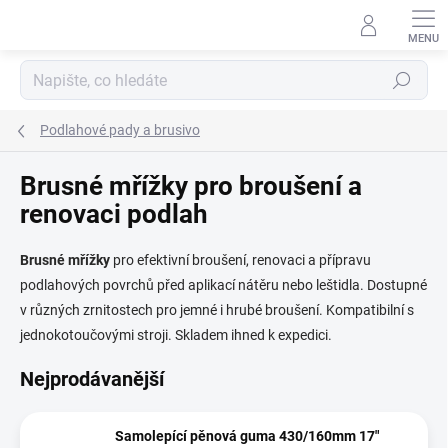
Přejít
na
obsah
Hledat
Podlahové pady a brusivo
Brusné mřížky pro broušení a
renovaci podlah
Brusné
mřížky
pro efektivní broušení, renovaci a přípravu
podlahových povrchů před aplikací nátěru nebo leštidla. Dostupné
v různých zrnitostech pro jemné i hrubé broušení. Kompatibilní s
jednokotoučovými stroji. Skladem ihned k expedici.
Nejprodávanější
Samolepící pěnová guma 430/160mm 17"