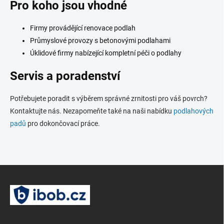
Pro koho jsou vhodné
Firmy provádějící renovace podlah
Průmyslové provozy s betonovými podlahami
Úklidové firmy nabízející kompletní péči o podlahy
Servis a poradenství
Potřebujete poradit s výběrem správné zrnitosti pro váš povrch?
Kontaktujte nás. Nezapomeňte také na naši nabídku
podlahových
padů
pro dokončovací práce.
Z
á
p
a
t