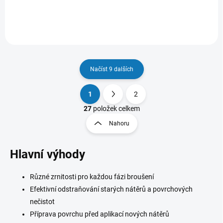
Načíst 9 dalších
1
2
O
S
v
t
27
položek celkem
l
r
Nahoru
á
á
d
n
a
Hlavní výhody
k
c
o
í
p
v
Různé zrnitosti pro každou fázi broušení
r
á
Efektivní odstraňování starých nátěrů a povrchových
v
n
k
nečistot
í
y
Příprava povrchu před aplikací nových nátěrů
v