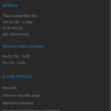
í
ADRESA
Třída Tomáše Bati 283
763 02 Zlín – Louky
IČ: 01793161
DIČ: CZ01793161
Otevírací doba prodejny
Po-Čt 7:30 - 16:30
Pá 7:30 - 14:30
O SPOLEČNOSTI
Kdo jsme
Ochrana osobních údajů
Obchodní podmínky
Všeobecné podmínky pro podnikatele