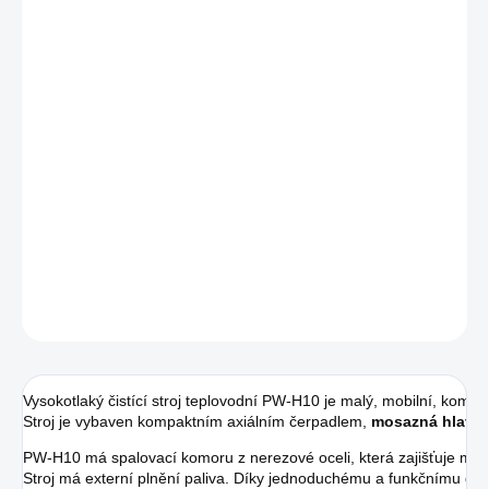
DORUČIT DO:
7.9.2026
MOŽNOSTI
DORUČENÍ
−
+
Přidat do košíku
Malý, mobilní, kompaktní a jednofázový vysokotlaký čistící stroj s
ohřevem vody.
DETAILNÍ INFORMACE
ZEPTAT SE
HLÍDAT
Vysokotlaký čistící stroj teplovodní PW-H10 je malý, mobilní, kompa
Stroj je vybaven kompaktním axiálním čerpadlem, 
mosazná hlava 
PW-H10 má spalovací komoru z nerezové oceli, která zajišťuje maxi
Stroj má externí plnění paliva. Díky jednoduchému a funkčnímu desi