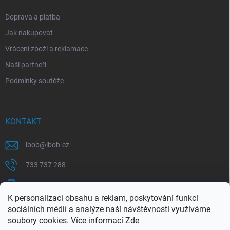
Doprava a platba
Jak nakupovat
Vrácení zboží a reklamace
Naši partneři
Podmínky soutěže
KONTAKT
ibob
@
ibob.cz
733 737 288
607 069 561
K personalizaci obsahu a reklam, poskytování funkcí
Sledujte nás na Facebooku !
sociálních médií a analýze naší návštěvnosti využíváme
soubory cookies. Více informací
Zde
ibob_s.r.o/