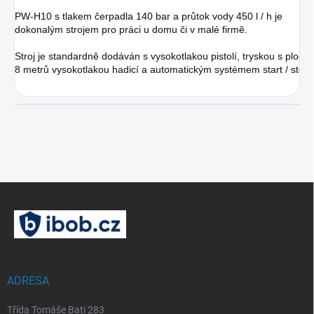
PW-H10 s tlakem čerpadla 140 bar a průtok vody 450 l / h je 
dokonalým strojem pro práci u domu či v malé firmě. 
Stroj je standardně dodáván s vysokotlakou pistolí, tryskou s plo
8 metrů vysokotlakou hadicí a automatickým systémem start / stop.
Z
á
p
a
t
í
ADRESA
Třída Tomáše Bati 283