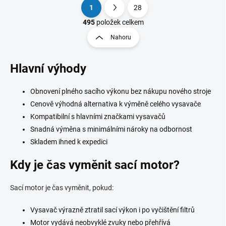
1
28
O
S
v
t
495
položek celkem
l
r
Nahoru
á
á
d
n
a
Hlavní výhody
k
c
o
í
p
v
Obnovení plného sacího výkonu bez nákupu nového stroje
r
á
Cenově výhodná alternativa k výměně celého vysavače
v
n
k
Kompatibilní s hlavními značkami vysavačů
í
y
Snadná výměna s minimálními nároky na odbornost
v
Skladem ihned k expedici
ý
p
Kdy je čas vyměnit sací motor?
i
s
u
Sací motor je čas vyměnit, pokud:
Vysavač výrazně ztratil sací výkon i po vyčištění filtrů
Motor vydává neobvyklé zvuky nebo přehřívá