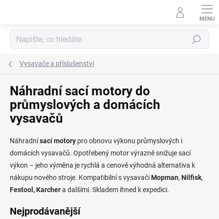
Přejít
na
obsah
Hledat
Vysavače a příslušenství
Náhradní sací motory do
průmyslových a domácích
vysavačů
Náhradní
sací
motory
pro obnovu výkonu průmyslových i
domácích vysavačů. Opotřebený motor výrazně snižuje sací
výkon – jeho výměna je rychlá a cenově výhodná alternativa k
nákupu nového stroje. Kompatibilní s vysavači
Mopman
,
Nilfisk
,
Festool, Karcher
a dalšími. Skladem ihned k expedici.
Nejprodávanější