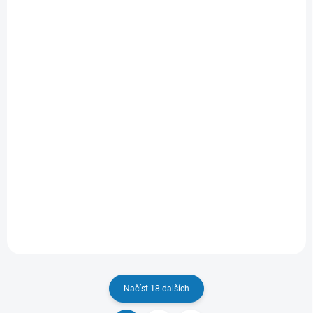
10-14 DNÍ
SKLADEM
(26 KS)
Sací motor 230V
Sací motor 230V
1000W
1000W
120/45/144mm/S1
122/45/129mm/S1
6 408,40 Kč
2 859,90 Kč
5 296,20 Kč bez DPH
2 363,55 Kč bez DPH
Do košíku
Do košíku
Sací motor 230V 1000W
Sací motor 230V 1000W
120/45/144mm/S1
122/45/129mm/S1
Načíst 18 dalších