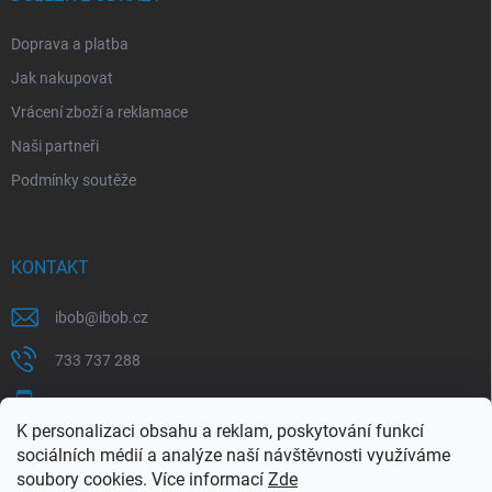
Doprava a platba
Jak nakupovat
Vrácení zboží a reklamace
Naši partneři
Podmínky soutěže
KONTAKT
ibob
@
ibob.cz
733 737 288
607 069 561
K personalizaci obsahu a reklam, poskytování funkcí
Sledujte nás na Facebooku !
sociálních médií a analýze naší návštěvnosti využíváme
soubory cookies. Více informací
Zde
ibob_s.r.o/