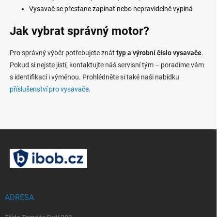
Vysavač se přestane zapínat nebo nepravidelně vypíná
Jak vybrat správný motor?
Pro správný výběr potřebujete znát
typ a výrobní číslo vysavače
.
Pokud si nejste jistí, kontaktujte náš servisní tým – poradíme vám
s identifikací i výměnou. Prohlédněte si také naši nabídku
příslušenství pro vysavače
.
Z
á
p
a
t
í
ADRESA