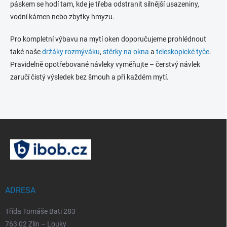
páskem se hodí tam, kde je třeba odstranit silnější usazeniny,
p
vodní kámen nebo zbytky hmyzu.
r
v
k
Pro kompletní výbavu na mytí oken doporučujeme prohlédnout
y
také naše
držáky rozmýváku
,
stěrky na okna
a
teleskopické tyče
.
v
Pravidelně opotřebované návleky vyměňujte – čerstvý návlek
ý
p
zaručí čistý výsledek bez šmouh a při každém mytí.
i
s
u
Z
á
p
a
t
í
ADRESA
Třída Tomáše Bati 283
763 02 Zlín – Louky