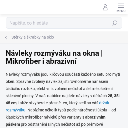
Přejít
na
obsah
Hledat
Stěrky a škrabky na sklo
Návleky rozmýváku na okna |
Mikrofiber i abrazivní
Návleky rozmýváku jsou klíčovou součástí každého setu pro mytí
oken. Správně zvolený návlek zajistí rovnoměrné nanášení
čisticího roztoku, efektivní uvolnění nečistot a šetrné ošetření
skleněné plochy. V naší nabídce najdete návleky v délkách
25, 35 i
45 cm
, takže si vyberete přesně ten, který sedí na váš
držák
rozmýváku
. Nabízíme několik typů podle náročnosti úkolu – od
klasických mikrofiber návleků přes varianty s
abrazivním
páskem
pro odstranění silných nečistot až po prémiové