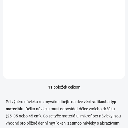
Návlek rozmýváku
bílý mikro 25 cm
100,43 Kč
83 Kč bez DPH
Do košíku
Návlek rozmýváku bílý mikro
25 cm
11
položek celkem
O
v
l
Při výběru návleku rozmýváku dbejte na dvě věci:
velikost
a
typ
á
materiálu
. Délka návleku musí odpovídat délce vašeho držáku
d
(25, 35 nebo 45 cm). Co se týče materiálu, mikrofiber návleky jsou
a
c
vhodné pro běžné denní mytí oken, zatímco návleky s abrazivním
í