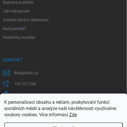
Doprava a platba
Jak nakupovat
Vrácení zboží a reklamace
Naši partneři
Podmínky soutěže
KONTAKT
ibob
@
ibob.cz
733 737 288
607 069 561
K personalizaci obsahu a reklam, poskytování funkcí
Sledujte nás na Facebooku !
sociálních médií a analýze naší návštěvnosti využíváme
soubory cookies. Více informací
Zde
ibob_s.r.o/