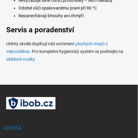
Nevyžaduje silné čisticí prostředky – šetří náklady
Odolné vůči opakovanému praní při 90 °C
Nezanechávají šmouhy ani chmýří
Servis a poradenství
Utěrky skvěle doplňují náš sortiment
plochých mopů z
mikrovlákna
. Pro kompletní hygienický systém se podívejte na
úklidové vozíky
.
Z
á
p
a
t
í
ADRESA