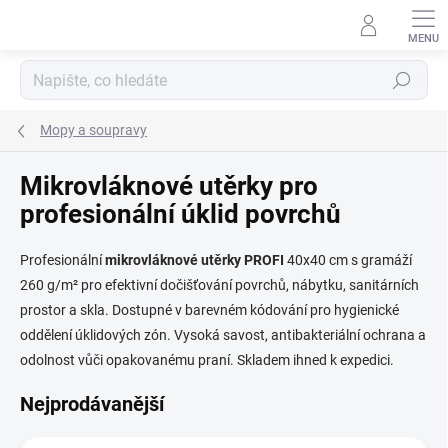
Přejít
na
obsah
Hledat
Mopy a soupravy
Mikrovláknové utěrky pro
profesionální úklid povrchů
Profesionální
mikrovláknové
utěrky
PROFI
40x40 cm s gramáží
260 g/m² pro efektivní dočišťování povrchů, nábytku, sanitárních
prostor a skla. Dostupné v barevném kódování pro hygienické
oddělení úklidových zón. Vysoká savost, antibakteriální ochrana a
odolnost vůči opakovanému praní. Skladem ihned k expedici.
Nejprodávanější