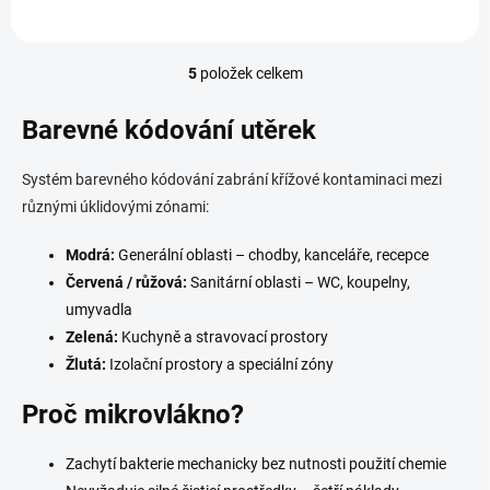
5
položek celkem
O
v
l
Barevné kódování utěrek
á
d
Systém barevného kódování zabrání křížové kontaminaci mezi
a
c
různými úklidovými zónami:
í
p
Modrá:
Generální oblasti – chodby, kanceláře, recepce
r
Červená / růžová:
Sanitární oblasti – WC, koupelny,
v
k
umyvadla
y
Zelená:
Kuchyně a stravovací prostory
v
Žlutá:
Izolační prostory a speciální zóny
ý
p
Proč mikrovlákno?
i
s
u
Zachytí bakterie mechanicky bez nutnosti použití chemie