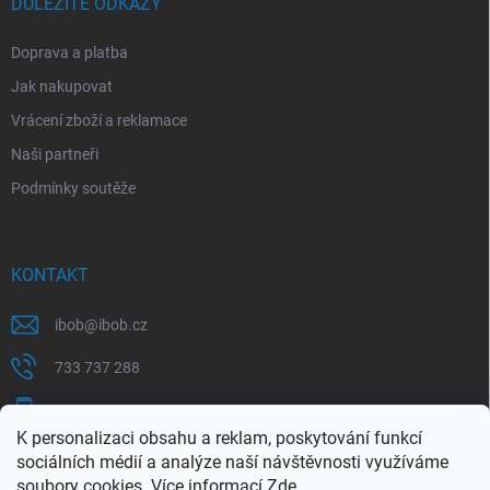
DŮLEŽITÉ ODKAZY
Doprava a platba
Jak nakupovat
Vrácení zboží a reklamace
Naši partneři
Podmínky soutěže
KONTAKT
ibob
@
ibob.cz
733 737 288
607 069 561
K personalizaci obsahu a reklam, poskytování funkcí
Sledujte nás na Facebooku !
sociálních médií a analýze naší návštěvnosti využíváme
soubory cookies. Více informací
Zde