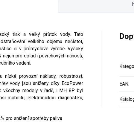
oký tlak a velký průtok vody. Tato
Dop
odstraňování velkého objemu nečistot,
ogistice či v průmyslové výrobě. Vysoký
ý nejen pro oplach povrchových nánosů,
rubního vedení.
Katego
 nízké provozní náklady, robustnost,
 ohřev vody jsou sníženy díky EcoPower
EAN
:
ko všechny modely v řadě, i MH 8P byl
í mobilitu, elektronickou diagnostiku,
Katalo
% pro snížení spotřeby paliva