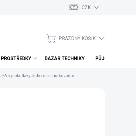
CZK
PRÁZDNÝ KOŠÍK
NÁKUPNÍ
KOŠÍK
Í PROSTŘEDKY
BAZAR TECHNIKY
PŮJČOVNA
V
 FA vysokotlaký čistící stroj horkovodní