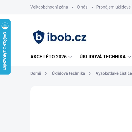
Přejít
Velkoobchodní zóna
O nás
Pronájem úklidové 
na
obsah
AKCE LÉTO 2026
ÚKLIDOVÁ TECHNIKA
Domů
Úklidová technika
Vysokotlaké čističe
Neohodnoceno
Podrobnosti hodnoce