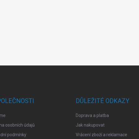
POLEČNOSTI
DŮLEŽITÉ ODKAZY
sme
Doprava a platba
na osobních údajů
Jak nakupovat
dní podmínky
Vrácení zboží a reklamace