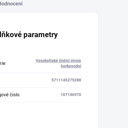
Hodnocení
lňkové parametry
Vysokotlaké čistící stroje
rie
:
horkovodní
5711145275288
gové číslo
:
107146970