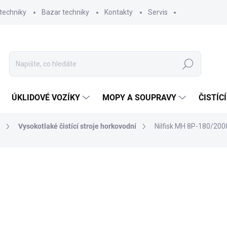
techniky
Bazar techniky
Kontakty
Servis
Hledat
ÚKLIDOVÉ VOZÍKY
MOPY A SOUPRAVY
ČISTÍC
Vysokotlaké čistící stroje horkovodní
Nilfisk MH 8P-180/2000
ní
ZNAČKA:
NILFISK
249 560,36 Kč
206 248,23 Kč bez DPH
Měrná
7 DNÍ
cena: