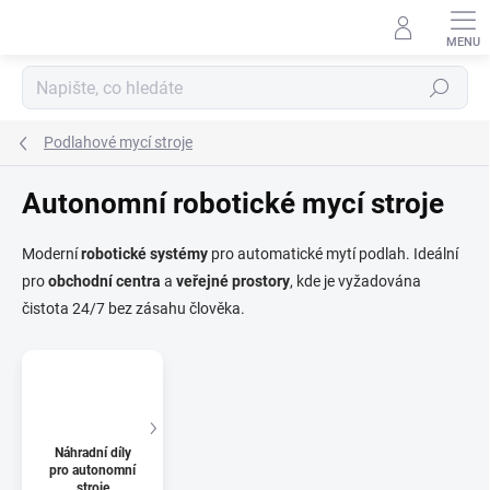
Přejít
na
obsah
Hledat
Podlahové mycí stroje
Autonomní robotické mycí stroje
Moderní
robotické
systémy
pro automatické mytí podlah. Ideální
pro
obchodní
centra
a
veřejné
prostory
, kde je vyžadována
čistota 24/7 bez zásahu člověka.
Náhradní díly
pro autonomní
stroje