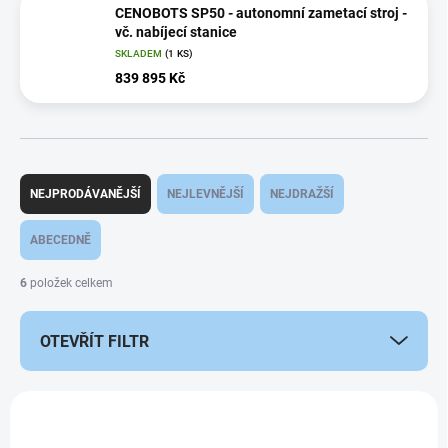
CENOBOTS SP50 - autonomní zametací stroj -
vč. nabíjecí stanice
SKLADEM
(1 KS)
839 895 Kč
Ř
a
NEJPRODÁVANĚJŠÍ
NEJLEVNĚJŠÍ
NEJDRAŽŠÍ
z
e
ABECEDNĚ
n
í
6
položek celkem
p
r
OTEVŘÍT FILTR
o
d
u
V
k
ý
AKCE
t
p