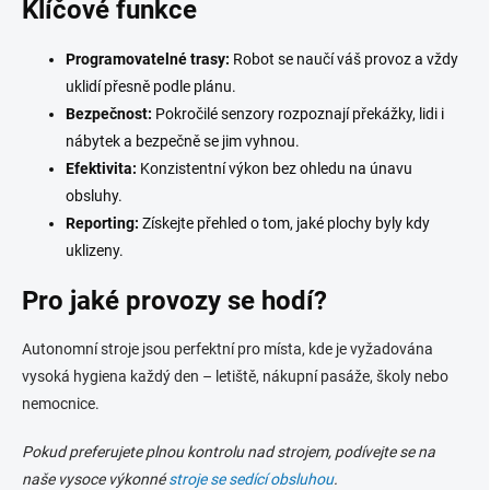
Klíčové funkce
v
k
y
Programovatelné trasy:
Robot se naučí váš provoz a vždy
v
uklidí přesně podle plánu.
ý
Bezpečnost:
Pokročilé senzory rozpoznají překážky, lidi i
p
i
nábytek a bezpečně se jim vyhnou.
s
Efektivita:
Konzistentní výkon bez ohledu na únavu
u
obsluhy.
Reporting:
Získejte přehled o tom, jaké plochy byly kdy
uklizeny.
Pro jaké provozy se hodí?
Autonomní stroje jsou perfektní pro místa, kde je vyžadována
vysoká hygiena každý den – letiště, nákupní pasáže, školy nebo
nemocnice.
Pokud preferujete plnou kontrolu nad strojem, podívejte se na
naše vysoce výkonné
stroje se sedící obsluhou
.