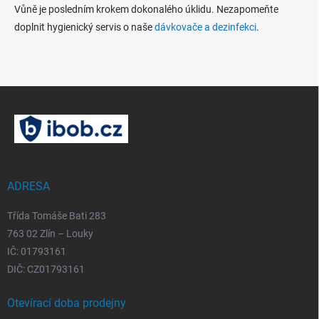
Vůně je posledním krokem dokonalého úklidu. Nezapomeňte
doplnit hygienický servis o naše
dávkovače a dezinfekci
.
Z
á
p
a
t
í
ADRESA
Třída Tomáše Bati 283
763 02 Zlín – Louky
IČ: 01793161
DIČ: CZ01793161
Otevírací doba prodejny