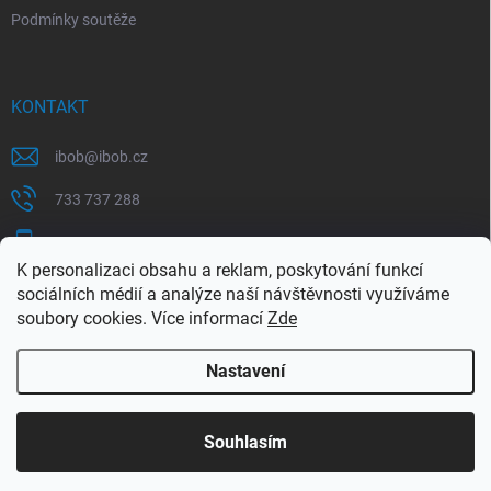
Podmínky soutěže
KONTAKT
ibob
@
ibob.cz
733 737 288
607 069 561
K personalizaci obsahu a reklam, poskytování funkcí
Sledujte nás na Facebooku !
sociálních médií a analýze naší návštěvnosti využíváme
soubory cookies. Více informací
Zde
ibob_s.r.o/
Nastavení
Copyright 2026
ibob s.r.o.
. Všechna práva vyhrazena.
Upravit nastavení
cookies
Využijte naší letní akce, kde na Vás čeká spousta
Souhlasím
výhodných nabídek. Platí do 31.8.