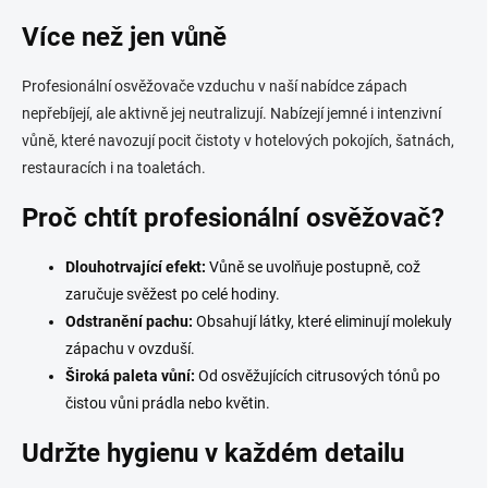
v
l
Více než jen vůně
á
d
Profesionální osvěžovače vzduchu v naší nabídce zápach
a
c
nepřebíjejí, ale aktivně jej neutralizují. Nabízejí jemné i intenzivní
í
vůně, které navozují pocit čistoty v hotelových pokojích, šatnách,
p
restauracích i na toaletách.
r
v
Proč chtít profesionální osvěžovač?
k
y
v
Dlouhotrvající efekt:
Vůně se uvolňuje postupně, což
ý
zaručuje svěžest po celé hodiny.
p
i
Odstranění pachu:
Obsahují látky, které eliminují molekuly
s
zápachu v ovzduší.
u
Široká paleta vůní:
Od osvěžujících citrusových tónů po
čistou vůni prádla nebo květin.
Udržte hygienu v každém detailu