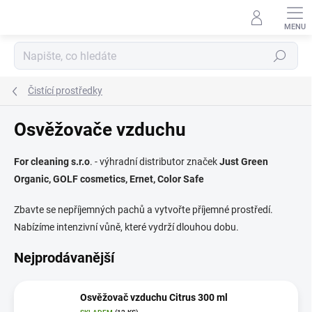
Přejít
na
obsah
Hledat
Čistící prostředky
Osvěžovače vzduchu
For cleaning s.r.o
. - výhradní distributor značek
Just Green
Organic, GOLF cosmetics, Ernet, Color Safe
Zbavte se nepříjemných pachů a vytvořte příjemné prostředí.
Nabízíme intenzivní vůně, které vydrží dlouhou dobu.
Nejprodávanější
Osvěžovač vzduchu Citrus 300 ml