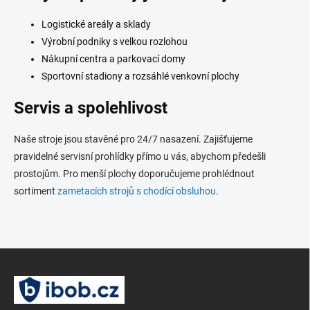
ý
p
Logistické areály a sklady
i
s
Výrobní podniky s velkou rozlohou
u
Nákupní centra a parkovací domy
Sportovní stadiony a rozsáhlé venkovní plochy
Servis a spolehlivost
Naše stroje jsou stavěné pro 24/7 nasazení. Zajišťujeme
pravidelné servisní prohlídky přímo u vás, abychom předešli
prostojům. Pro menší plochy doporučujeme prohlédnout
sortiment
zametacích strojů s chodící obsluhou
.
Z
á
p
a