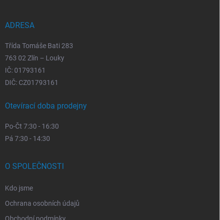
t
í
ADRESA
Třída Tomáše Bati 283
763 02 Zlín – Louky
IČ: 01793161
DIČ: CZ01793161
Otevírací doba prodejny
Po-Čt 7:30 - 16:30
Pá 7:30 - 14:30
O SPOLEČNOSTI
Kdo jsme
Ochrana osobních údajů
Obchodní podmínky