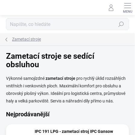
Přejít
na
obsah
Hledat
Zametací stroje
Zametací stroje se sedící
obsluhou
Výkonné samojízdné
zametací
stroje
pro rychlý úklid rozsáhlých
vnitřních i venkovních ploch. Maximální komfort pro obsluhu a
obrovský plošný výkon. Ideální pro logistická centra, průmyslové
haly a velká parkoviště. Servis a náhradní díly přímo u nás.
Nejprodávanější
IPC 191 LPG - zametací stroj IPC Gansow