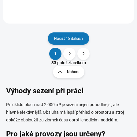
Načíst 15 dalších
1
2
O
S
v
t
33
položek celkem
l
r
Nahoru
á
á
d
n
a
Výhody sezení při práci
k
c
o
í
p
v
Při úklidu ploch nad 2 000 m² je sezení nejen pohodlnější, ale
r
á
hlavně efektivnější. Obsluha má lepší přehled o prostoru a stroj
v
n
k
dokáže obsloužit za zlomek času oproti chodícím modelům.
í
y
v
Pro jaké provozy jsou určeny?