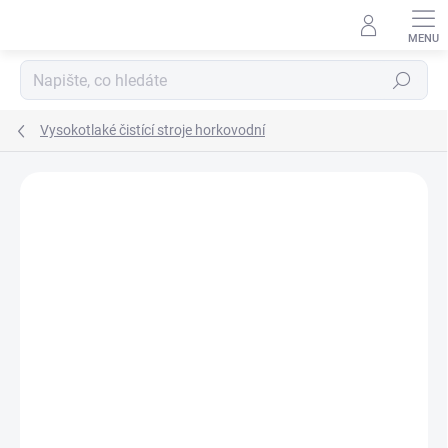
Přejít
na
obsah
Hledat
Vysokotlaké čistící stroje horkovodní
Podrobnosti hodnocení
Neohodnoceno
ZNAČKA:
NILFISK