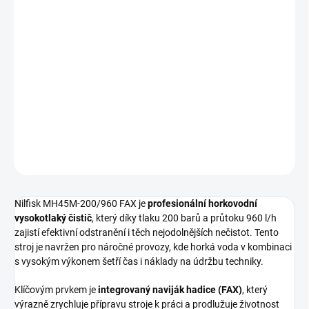
−
+
Přidat do košíku
Profesionální horkovodní stroj
Nilfisk MH45M-200/960 FAX
přináší efektivní čištění díky vysokému tlaku 200 barů a průtoku
960 l/h. Integrovaný
naviják na hadici
zajišťuje okamžitou
připravenost k náročnému nasazení v průmyslových provozech.
DETAILNÍ INFORMACE
ZEPTAT SE
HLÍDAT
Nilfisk MH45M-200/960 FAX je
profesionální horkovodní
vysokotlaký čistič
, který díky tlaku 200 barů a průtoku 960 l/h
zajistí efektivní odstranění i těch nejodolnějších nečistot. Tento
stroj je navržen pro náročné provozy, kde horká voda v kombinaci
s vysokým výkonem šetří čas i náklady na údržbu techniky.
Klíčovým prvkem je
integrovaný naviják hadice (FAX)
, který
výrazně zrychluje přípravu stroje k práci a prodlužuje životnost