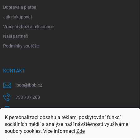
Doprava a platba
Jak nakupovat
Vrácení zboží a reklamace
Naši partneři
Podmínky soutěže
KONTAKT
ibob
@
ibob.cz
733 737 288
607 069 561
K personalizaci obsahu a reklam, poskytování funkcí
Sledujte nás na Facebooku !
sociálních médií a analýze naší návštěvnosti využíváme
soubory cookies. Více informací
Zde
ibob_s.r.o/