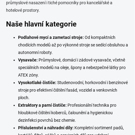
průmyslové nasazení i tiché pomocníky pro kancelářské a
ý
p
hotelové prostory.
i
s
Naše hlavní kategorie
u
Podlahové mycí a zametací stroje:
Od kompaktních
chodících modelů až po výkonné stroje se sedící obsluhou a
autonomní roboty.
Vysavače:
Průmyslové, domácí i zádové vysavače, včetně
speciálních modelů na oleje, špony a nebezpečné látky pro
ATEX zóny.
Vysokotlaké čističe:
Studenovodní, horkovodní i benzínové
stroje pro efektivní čištění fasád, vozidel a venkovních
ploch.
Extraktory a parní čističe:
Profesionální technika pro
hloubkové čištění koberců, čalounění a hygienickou
dezinfekci povrchů bez chemie.
Příslušenství a náhradní díly:
Kompletní sortiment padů,