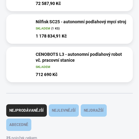
72 587,90 Kč
Nilfisk SC25 - autonomní podlahový mycí stroj
SKLADEM
(1 KS)
1 178 834,91 Kč
CENOBOTS L3 - autonomní podlahový robot
vč. pracovní stanice
SKLADEM
712 690 Kč
Ř
a
NEJPRODÁVANĚJŠÍ
NEJLEVNĚJŠÍ
NEJDRAŽŠÍ
z
e
ABECEDNĚ
n
í
25
položek celkem