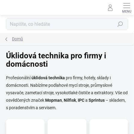
Přejít
na
obsah
Hledat
Domů
Úklidová technika pro firmy i
domácnosti
Profesionální
úklidová
technika
pro firmy, hotely, sklady i
domácnosti. Nabízíme podlahové mycí stroje, průmyslové
vysavače, zametací stroje, vysokotlaké čističe a extraktory. Vše od
osvědčených značek
Mopman
,
Nilfisk
,
IPC
a
Sprintus
– skladem,
s poradenstvím a servisem.