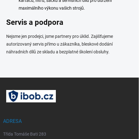
kartáčů, filtrů, sáčků a servisních dílů pro udržení
maximálního výkonu vašich strojů.
Servis a podpora
Nejsme jen prodejci, jsme partnery pro úklid. Zajišťujeme
autorizovaný servis přímo u zákazníka, bleskové dodání
náhradních dílů ze skladu a bezplatné školení obsluhy.
Z
á
p
a
t
í
ADRESA
Třída Tomáše Bati 283