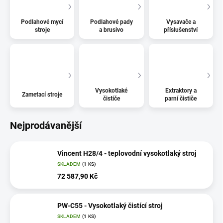
Podlahové mycí
Podlahové pady
Vysavače a
stroje
a brusivo
příslušenství
Vysokotlaké
Extraktory a
Zametací stroje
čističe
parní čističe
Nejprodávanější
Vincent H28/4 - teplovodní vysokotlaký stroj
SKLADEM
(1 KS)
72 587,90 Kč
PW-C55 - Vysokotlaký čistící stroj
SKLADEM
(1 KS)