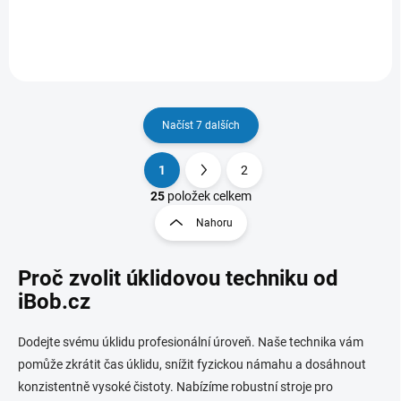
Načíst 7 dalších
1
2
O
S
v
t
25
položek celkem
l
r
Nahoru
á
á
d
n
a
Proč zvolit úklidovou techniku od
k
c
o
í
iBob.cz
p
v
r
á
Dodejte svému úklidu profesionální úroveň. Naše technika vám
v
n
k
pomůže zkrátit čas úklidu, snížit fyzickou námahu a dosáhnout
í
y
konzistentně vysoké čistoty. Nabízíme robustní stroje pro
v