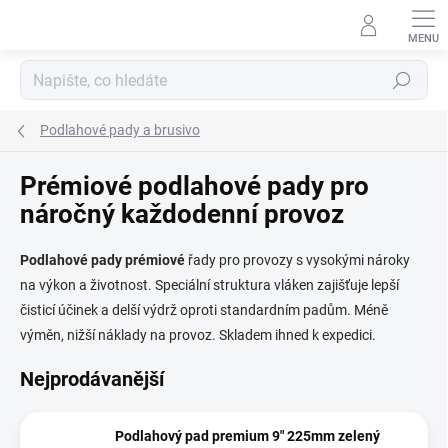
Přejít
na
obsah
Hledat
Podlahové pady a brusivo
Prémiové podlahové pady pro
náročný každodenní provoz
Podlahové
pady
prémiové
řady pro provozy s vysokými nároky
na výkon a životnost. Speciální struktura vláken zajišťuje lepší
čisticí účinek a delší výdrž oproti standardním padům. Méně
výměn, nižší náklady na provoz. Skladem ihned k expedici.
Nejprodávanější
Podlahový pad premium 9" 225mm zelený