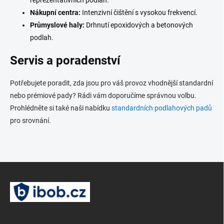
Nákupní centra:
Intenzivní čištění s vysokou frekvencí.
Průmyslové haly:
Drhnutí epoxidových a betonových
podlah.
Servis a poradenství
Potřebujete poradit, zda jsou pro váš provoz vhodnější standardní
nebo prémiové pady? Rádi vám doporučíme správnou volbu.
Prohlédněte si také naši nabídku
standardních podlahových padů
pro srovnání.
Z
á
p
a
t
í