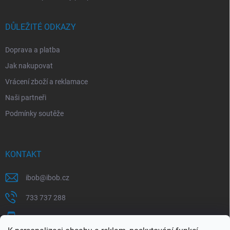
DŮLEŽITÉ ODKAZY
Doprava a platba
Jak nakupovat
Vrácení zboží a reklamace
Naši partneři
Podmínky soutěže
KONTAKT
ibob
@
ibob.cz
733 737 288
607 069 561