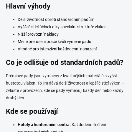
a
Hlavní výhody
k
c
o
í
p
v
Delší životnost oproti standardním padům
r
á
Vyšší čisticí účinek díky speciální struktuře vláken
v
n
k
Nižší provozní náklady
í
y
Méně přerušení práce kvůli výměně padu
v
Vhodné pro intenzivní každodenní nasazení
ý
p
Co je odlišuje od standardních padů?
i
s
u
Prémiové pady jsou vyrobeny z kvalitnějších materiálů s vyšší
hustotou vláken. To jim dává delší životnost a lepší čisticí výkon –
zvláště v provozech, kde se pady vyměňují každý den nebo každý
druhý den.
Kde se používají
Hotely a konferenční centra:
Každodenní leštění
reprezentativních podlah.