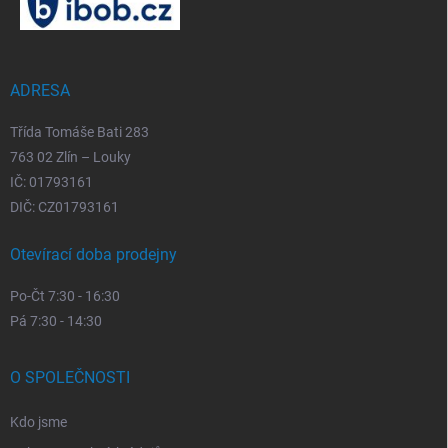
p
a
t
í
ADRESA
Třída Tomáše Bati 283
763 02 Zlín – Louky
IČ: 01793161
DIČ: CZ01793161
Otevírací doba prodejny
Po-Čt 7:30 - 16:30
Pá 7:30 - 14:30
O SPOLEČNOSTI
Kdo jsme