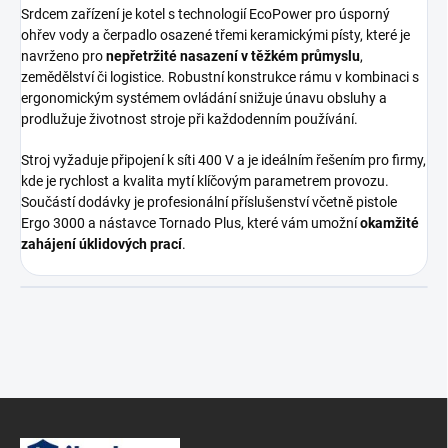
Srdcem zařízení je kotel s technologií EcoPower pro úsporný
ohřev vody a čerpadlo osazené třemi keramickými písty, které je
navrženo pro
nepřetržité nasazení v těžkém průmyslu
,
zemědělství či logistice. Robustní konstrukce rámu v kombinaci s
ergonomickým systémem ovládání snižuje únavu obsluhy a
prodlužuje životnost stroje při každodenním používání.
Stroj vyžaduje připojení k síti 400 V a je ideálním řešením pro firmy,
kde je rychlost a kvalita mytí klíčovým parametrem provozu.
Součástí dodávky je profesionální příslušenství včetně pistole
Ergo 3000 a nástavce Tornado Plus, které vám umožní
okamžité
zahájení úklidových prací
.
Z
á