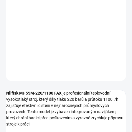
−
+
Přidat do košíku
Teplovodní vysokotlaký stroj
Nilfisk MH55M-220/1100 FAX
zajišťuje efektivní odstranění odolných nečistot díky vysokému
tlaku 220 barů a průtoku 1100 l/h. Integrovaný
naviják hadice
umožňuje okamžitou připravenost k celodennímu nasazení v
náročných průmyslových provozech.
DETAILNÍ INFORMACE
ZEPTAT SE
HLÍDAT
Nilfisk MH55M-220/1100 FAX
je profesionální teplovodní
vysokotlaký stroj, který díky tlaku 220 barů a průtoku 1100 l/h
zajišťuje efektivní čištění v nejnáročnějších průmyslových
provozech. Tento model je vybaven integrovaným navijákem,
který chrání hadici před poškozením a výrazně zrychluje přípravu
stroje k práci.