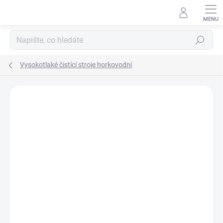
Přejít
na
obsah
Hledat
Vysokotlaké čistící stroje horkovodní
Podrobnosti hodnocení
Neohodnoceno
ZNAČKA:
NILFISK