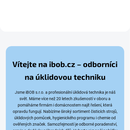
složení. Velké 5l balení...
i domácí využití. Tento...
Vítejte na ibob.cz – odborníci
na úklidovou techniku
Jsme iBOB s.r.o. a profesionální úklidová technika je náš
svět. Máme více než 20 letech zkušeností v oboru a
pomáháme firmám i domácnostem najít řešení, která
opravdu fungují.
Nabízíme široký sortiment čisticích strojů,
úklidových pomůcek, hygienického programu i chemie od
ověřených značek. Samozřejmostí je odborné poradenství,