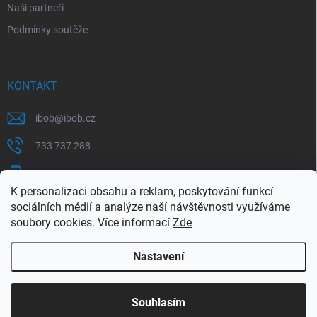
Naši partneři
Podmínky soutěže
KONTAKT
ibob
@
ibob.cz
733 737 288
607 069 561
K personalizaci obsahu a reklam, poskytování funkcí
Sledujte nás na Facebooku !
sociálních médií a analýze naší návštěvnosti využíváme
soubory cookies. Více informací
Zde
ibob_s.r.o/
Nastavení
Copyright 2026
ibob s.r.o.
. Všechna práva vyhrazena.
Upravit nastavení
cookies
Využijte naší letní akce, kde na Vás čeká spousta
Souhlasím
výhodných nabídek. Platí do 31.8.