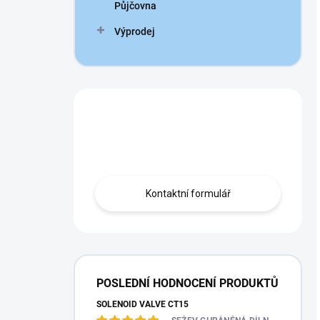
Půjčovna
Výprodej
Nevíte si rady?
Obraťte se na nás.
Kontaktní formulář
POSLEDNÍ HODNOCENÍ PRODUKTŮ
SOLENOID VALVE CT15