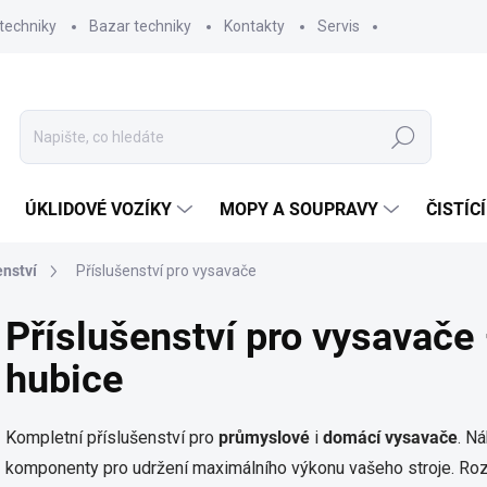
techniky
Bazar techniky
Kontakty
Servis
Hledat
ÚKLIDOVÉ VOZÍKY
MOPY A SOUPRAVY
ČISTÍC
enství
Příslušenství pro vysavače
Příslušenství pro vysavače –
hubice
Kompletní příslušenství pro
průmyslové
i
domácí
vysavače
. Ná
komponenty pro udržení maximálního výkonu vašeho stroje. Ro