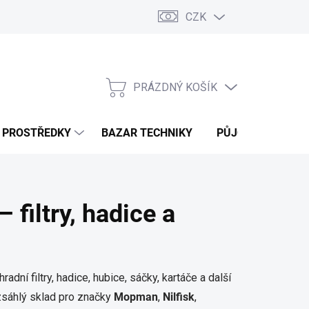
CZK
PRÁZDNÝ KOŠÍK
NÁKUPNÍ
KOŠÍK
Í PROSTŘEDKY
BAZAR TECHNIKY
PŮJČOVNA
V
 filtry, hadice a
hradní filtry, hadice, hubice, sáčky, kartáče a další
zsáhlý sklad pro značky
Mopman
,
Nilfisk
,