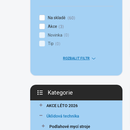
n
í
p
Na skladě
60
a
Akce
n
3
e
Novinka
0
l
Tip
0
ROZBALIT FILTR
Kategorie
Přeskočit
kategorie
AKCE LÉTO 2026
Úklidová technika
Podlahové mycí stroje