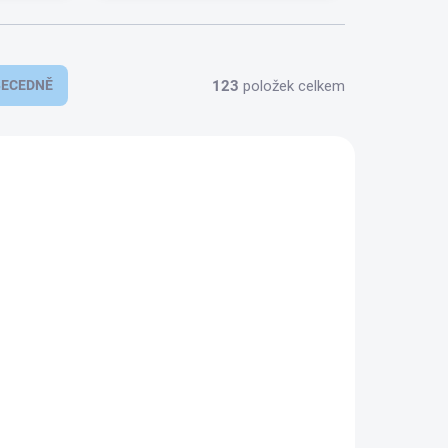
123
položek celkem
BECEDNĚ
121970
121966
SKLADEM
KLADEM
(13 KS)
(31 KS)
Koncovka k hadici
i
černá. 32mm