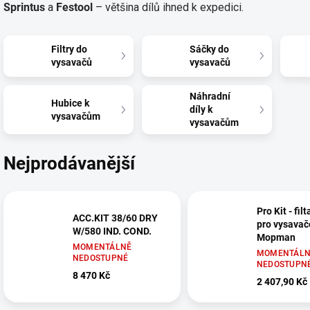
Sprintus
a
Festool
– většina dílů ihned k expedici.
Filtry do
Sáčky do
vysavačů
vysavačů
Náhradní
Hubice k
díly k
vysavačům
vysavačům
Nejprodávanější
Pro Kit - fil
ACC.KIT 38/60 DRY
pro vysavač
W/580 IND. COND.
Mopman
MOMENTÁLNĚ
MOMENTÁLN
NEDOSTUPNÉ
NEDOSTUPN
8 470 Kč
2 407,90 Kč