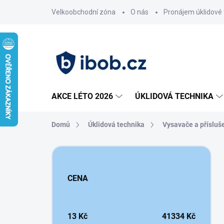
Přejít
Velkoobchodní zóna
O nás
Pronájem úklidové 
na
obsah
AKCE LÉTO 2026
ÚKLIDOVÁ TECHNIKA
Domů
Úklidová technika
Vysavače a přísluš
P
o
s
CENA
t
r
a
n
13
Kč
41334
Kč