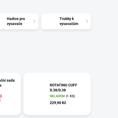
Hadice pro
Trubky k
vysavače
vysavačům
tační sada
ROTATING CUFF
e
D.38/D.38
SKLADEM
(1 KS)
Ě
É
229,90 Kč