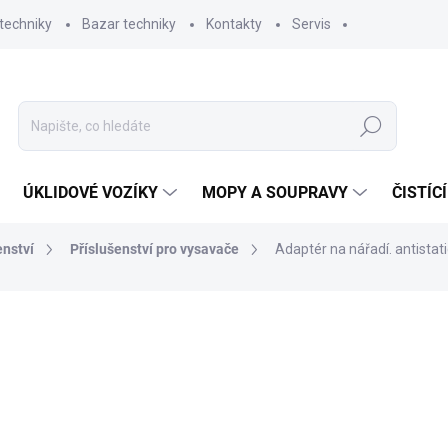
techniky
Bazar techniky
Kontakty
Servis
Hledat
ÚKLIDOVÉ VOZÍKY
MOPY A SOUPRAVY
ČISTÍC
enství
Příslušenství pro vysavače
Adaptér na nářadí. antista
ní
ZNAČKA:
NILFISK
418,76 Kč
346,08 Kč bez DPH
Měrná
SKLADEM
(1 KS)
cena: