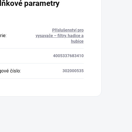
lňkové parametry
Příslušenství pro
rie
:
vysavače – filtry, hadice a
hubice
4005337683410
gové číslo
:
302000535