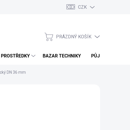
CZK
PRÁZDNÝ KOŠÍK
NÁKUPNÍ
KOŠÍK
Í PROSTŘEDKY
BAZAR TECHNIKY
PŮJČOVNA
V
tický DN 36 mm