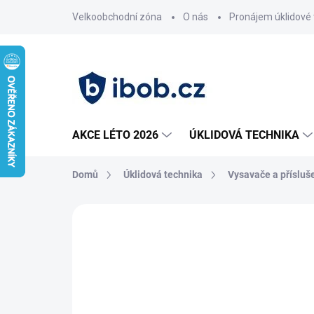
Přejít
Velkoobchodní zóna
O nás
Pronájem úklidové 
na
obsah
AKCE LÉTO 2026
ÚKLIDOVÁ TECHNIKA
Domů
Úklidová technika
Vysavače a přísluš
Neohodnoceno
Podrobnosti hodnoce