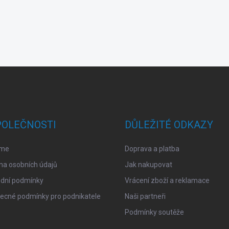
POLEČNOSTI
DŮLEŽITÉ ODKAZY
sme
Doprava a platba
na osobních údajů
Jak nakupovat
dní podmínky
Vrácení zboží a reklamace
ecné podmínky pro podnikatele
Naši partneři
Podmínky soutěže