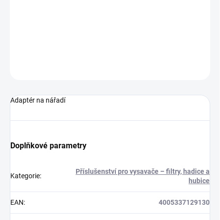
Adaptér na nářadí
DETAILNÍ INFORMACE
ZEPTAT SE
HLÍDAT
Adaptér na nářadí
Doplňkové parametry
Příslušenství pro vysavače – filtry, hadice a
Kategorie
:
hubice
EAN
:
4005337129130