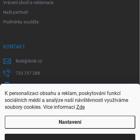
Vrácení zboží a reklamace
Naši partneři
Podmínky soutěže
KONTAKT
ibob
@
ibob.cz
733 737 288
607 069 561
K personalizaci obsahu a reklam, poskytování funkcí
Sledujte nás na Facebooku !
sociálních médií a analýze naší návštěvnosti využíváme
soubory cookies. Více informací
Zde
ibob_s.r.o/
Nastavení
Copyright 2026
ibob s.r.o.
. Všechna práva vyhrazena.
Upravit nastavení
cookies