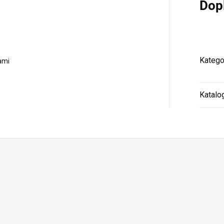
Dop
Katego
ami
Katalo