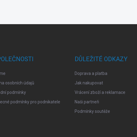
POLEČNOSTI
DŮLEŽITÉ ODKAZY
sme
Doprava a platba
na osobních údajů
Jak nakupovat
dní podmínky
Vrácení zboží a reklamace
ecné podmínky pro podnikatele
Naši partneři
Podmínky soutěže