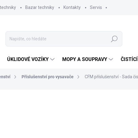
techniky
Bazar techniky
Kontakty
Servis
Hledat
ÚKLIDOVÉ VOZÍKY
MOPY A SOUPRAVY
ČISTÍC
enství
Příslušenství pro vysavače
CFM příslušenství - Sada č
ní
ZNAČKA:
NILFISK
18 492,60 Kč
15 283,14 Kč bez DPH
Měrná
7 DNÍ
cena: