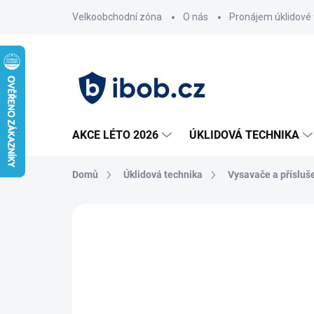
Přejít
Velkoobchodní zóna
O nás
Pronájem úklidové 
na
obsah
AKCE LÉTO 2026
ÚKLIDOVÁ TECHNIKA
Domů
Úklidová technika
Vysavače a přísluš
Neohodnoceno
Podrobnosti hodnoce