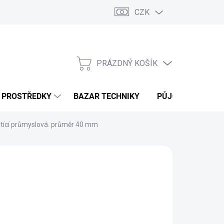
CZK
PRÁZDNÝ KOŠÍK
NÁKUPNÍ
KOŠÍK
Í PROSTŘEDKY
BAZAR TECHNIKY
PŮJČOVNA
V
istící průmyslová. průměr 40 mm