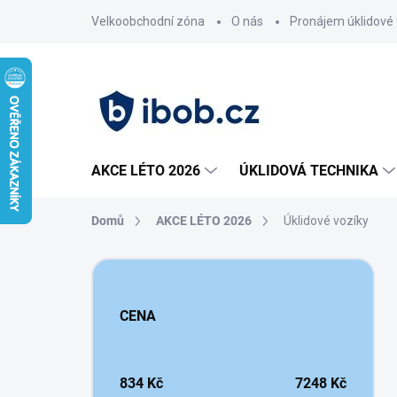
Přejít
Velkoobchodní zóna
O nás
Pronájem úklidové 
na
obsah
AKCE LÉTO 2026
ÚKLIDOVÁ TECHNIKA
Domů
AKCE LÉTO 2026
Úklidové vozíky
P
o
s
CENA
t
r
a
n
834
Kč
7248
Kč