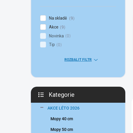
n
í
p
Na skladě
9
a
Akce
n
9
e
Novinka
0
l
Tip
0
ROZBALIT FILTR
Kategorie
Přeskočit
kategorie
AKCE LÉTO 2026
Mopy 40 cm
Mopy 50 cm