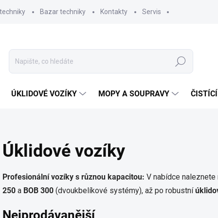
techniky
Bazar techniky
Kontakty
Servis
Hledat
ÚKLIDOVÉ VOZÍKY
MOPY A SOUPRAVY
ČISTÍC
Úklidové vozíky
Profesionální vozíky s různou kapacitou:
V nabídce naleznete
250
a
BOB 300
(dvoukbelíkové systémy), až po robustní
úklido
Nejprodávanější