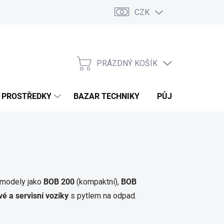
CZK
PRÁZDNÝ KOŠÍK
NÁKUPNÍ
KOŠÍK
Í PROSTŘEDKY
BAZAR TECHNIKY
PŮJČOVNA
V
 modely jako
BOB 200
(kompaktní),
BOB
vé a servisní vozíky
s pytlem na odpad.