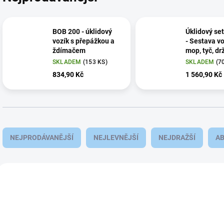
BOB 200 - úklidový
Úklidový se
vozík s přepážkou a
- Sestava vo
ždímačem
mop, tyč, dr
utěrka
SKLADEM
(153 KS)
SKLADEM
(7
834,90 Kč
1 560,90 Kč
Ř
a
NEJPRODÁVANĚJŠÍ
NEJLEVNĚJŠÍ
NEJDRAŽŠÍ
A
z
e
n
V
í
ý
AKCE
AKCE
BOB300
p
p
VÍCE ZA MÉNĚ
VÍCE ZA MÉNĚ
r
i
o
s
d
p