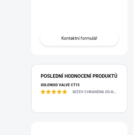
Nevíte si rady?
Obraťte se na nás.
Kontaktní formulář
POSLEDNÍ HODNOCENÍ PRODUKTŮ
SOLENOID VALVE CT15
SEŽEV CHRÁNĚNÁ DÍLNA S.R.O.