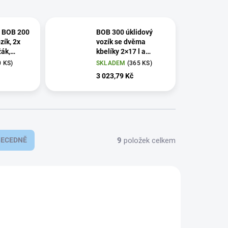
t BOB 200
BOB 300 úklidový
zík, 2x
vozík se dvěma
žák,
kbelíky 2×17 l a
ždímačem
0 KS)
SKLADEM
(365 KS)
3 023,79 Kč
9
položek celkem
BECEDNĚ
AKCE
BOB250
BOB200