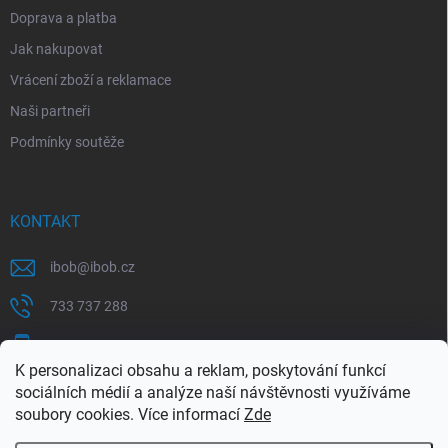
Doprava a platba
Jak nakupovat
Vrácení zboží a reklamace
Naši partneři
Podmínky soutěže
KONTAKT
ibob
@
ibob.cz
733 737 288
607 069 561
K personalizaci obsahu a reklam, poskytování funkcí
Sledujte nás na Facebooku !
sociálních médií a analýze naší návštěvnosti využíváme
soubory cookies. Více informací
Zde
ibob_s.r.o/