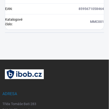
EAN
:
8595671058464
Katalogové
MMC001
číslo
:
Z
á
p
a
t
í
ADRESA
Třída Tomáše Bati 283