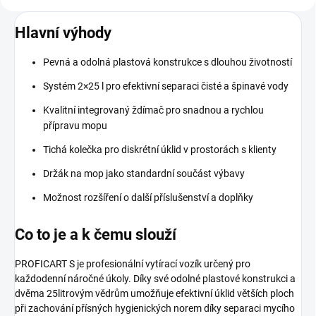
Hlavní výhody
Pevná a odolná plastová konstrukce s dlouhou životností
Systém 2×25 l pro efektivní separaci čisté a špinavé vody
Kvalitní integrovaný ždímač pro snadnou a rychlou
přípravu mopu
Tichá kolečka pro diskrétní úklid v prostorách s klienty
Držák na mop jako standardní součást výbavy
Možnost rozšíření o další příslušenství a doplňky
Co to je a k čemu slouží
PROFICART S je profesionální vytírací vozík určený pro
každodenní náročné úkoly. Díky své odolné plastové konstrukci a
dvěma 25litrovým vědrům umožňuje efektivní úklid větších ploch
při zachování přísných hygienických norem díky separaci mycího