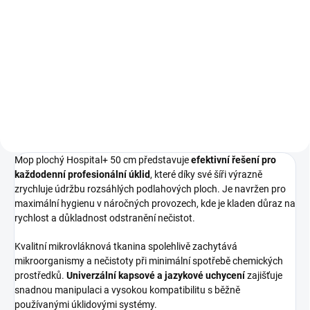
Do košíku
Teleskopická tyč Smarty T s
nastavitelnou délkou v rozsahu
Hliníková tyč Sprintus s délkou
80–145 cm vám zajistí pohodlný
140 cm a průměrem 23 mm je
a efektivní úklid bez zbytečného
určena pro držáky plochých a
ohýbání zad. Tento odolný
zametacích mopů. Tuto násadu
nástroj značky Sprintus je...
lze díky její konstrukci využít i v
kombinaci s držáky mopů...
Mop plochý Hospital+ 50 cm představuje
efektivní řešení pro
každodenní profesionální úklid
, které díky své šíři výrazně
zrychluje údržbu rozsáhlých podlahových ploch. Je navržen pro
maximální hygienu v náročných provozech, kde je kladen důraz na
rychlost a důkladnost odstranění nečistot.
Kvalitní mikrovláknová tkanina spolehlivě zachytává
mikroorganismy a nečistoty při minimální spotřebě chemických
prostředků.
Univerzální kapsové a jazykové uchycení
zajišťuje
snadnou manipulaci a vysokou kompatibilitu s běžně
používanými úklidovými systémy.