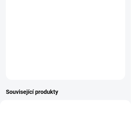
−
+
Přidat do košíku
Teleskopická tyč Smarty T s nastavitelnou délkou v rozsahu 80–
145 cm vám zajistí
pohodlný a efektivní úklid
bez zbytečného
ohýbání zad. Tento odolný nástroj značky Sprintus je ideální
volbou pro každodenní profesionální využití.
DETAILNÍ INFORMACE
ZEPTAT SE
HLÍDAT
Související produkty
AKCE
AKCE