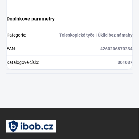
Doplňkové parametry
Kategorie
:
Teleskopické tyče | Úklid bez námahy
EAN
:
4260206870234
Katalogové číslo
:
301037
Z
á
p
a
t