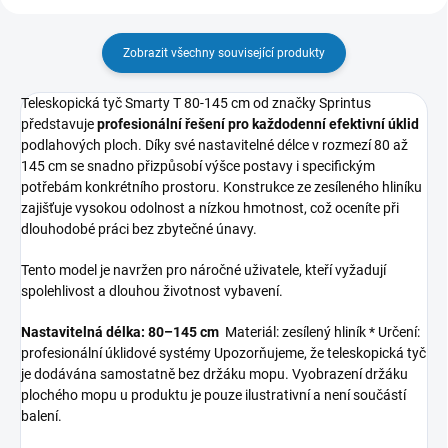
Zobrazit všechny související produkty
Teleskopická tyč Smarty T 80-145 cm od značky Sprintus
představuje
profesionální řešení pro každodenní efektivní úklid
podlahových ploch. Díky své nastavitelné délce v rozmezí 80 až
145 cm se snadno přizpůsobí výšce postavy i specifickým
potřebám konkrétního prostoru. Konstrukce ze zesíleného hliníku
zajišťuje vysokou odolnost a nízkou hmotnost, což oceníte při
dlouhodobé práci bez zbytečné únavy.
Tento model je navržen pro náročné uživatele, kteří vyžadují
spolehlivost a dlouhou životnost vybavení.
Nastavitelná délka: 80–145 cm
Materiál: zesílený hliník * Určení:
profesionální úklidové systémy Upozorňujeme, že teleskopická tyč
je dodávána samostatně bez držáku mopu. Vyobrazení držáku
plochého mopu u produktu je pouze ilustrativní a není součástí
balení.