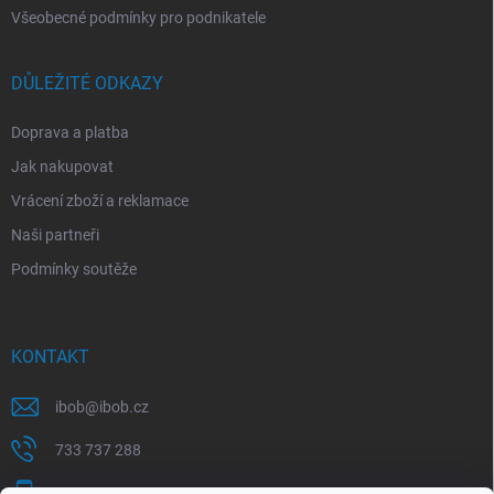
Všeobecné podmínky pro podnikatele
DŮLEŽITÉ ODKAZY
Doprava a platba
Jak nakupovat
Vrácení zboží a reklamace
Naši partneři
Podmínky soutěže
KONTAKT
ibob
@
ibob.cz
733 737 288
607 069 561