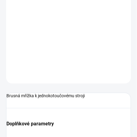
7.9.2026
MOŽNOSTI
DORUČENÍ
−
+
Přidat do košíku
Brusná mřížka k jednokotoučovému stroji
DETAILNÍ INFORMACE
ZEPTAT SE
HLÍDAT
Brusná mřížka k jednokotoučovému stroji
Doplňkové parametry