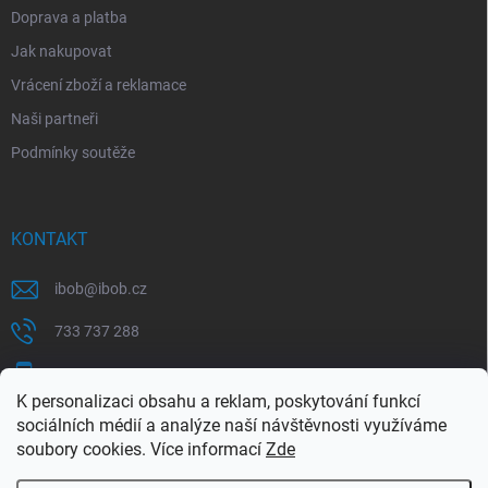
Doprava a platba
Jak nakupovat
Vrácení zboží a reklamace
Naši partneři
Podmínky soutěže
KONTAKT
ibob
@
ibob.cz
733 737 288
607 069 561
K personalizaci obsahu a reklam, poskytování funkcí
Sledujte nás na Facebooku !
sociálních médií a analýze naší návštěvnosti využíváme
soubory cookies. Více informací
Zde
ibob_s.r.o/