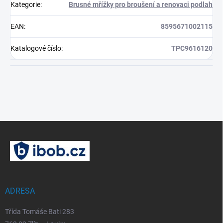
Kategorie
:
Brusné mřížky pro broušení a renovaci podlah
EAN
:
8595671002115
Katalogové číslo
:
TPC9616120
Z
á
p
a
t
í
ADRESA
Třída Tomáše Bati 283