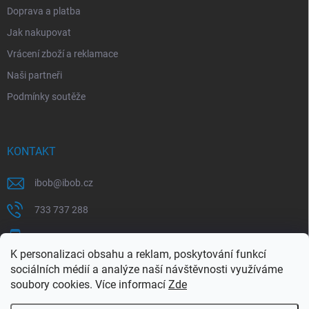
Doprava a platba
Jak nakupovat
Vrácení zboží a reklamace
Naši partneři
Podmínky soutěže
KONTAKT
ibob
@
ibob.cz
733 737 288
607 069 561
K personalizaci obsahu a reklam, poskytování funkcí
Sledujte nás na Facebooku !
sociálních médií a analýze naší návštěvnosti využíváme
soubory cookies. Více informací
Zde
ibob_s.r.o/