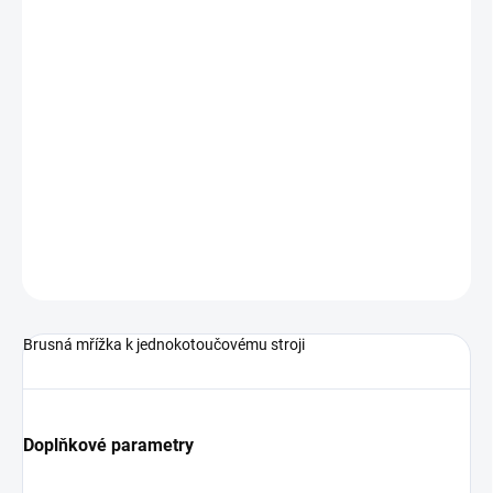
12.8.2026
MOŽNOSTI
DORUČENÍ
−
+
Přidat do košíku
Brusná mřížka k jednokotoučovému stroji
DETAILNÍ INFORMACE
ZEPTAT SE
HLÍDAT
Brusná mřížka k jednokotoučovému stroji
Doplňkové parametry