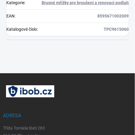
Kategorie
:
Brusné mřížky pro broušení a renovaci podlah
EAN
:
8595671002009
Katalogové číslo
:
TPC9615060
Z
á
p
a
t
í
ADRESA
Třída Tomáše Bati 283