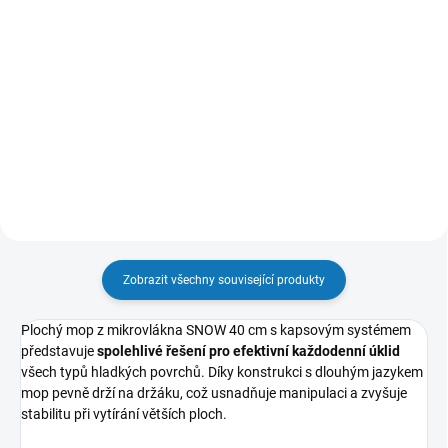
Do košíku
Teleskopická tyč Smarty T s
nastavitelnou délkou v rozsahu
Hliníková tyč Sprintus s délkou
80–145 cm vám zajistí pohodlný
140 cm a průměrem 23 mm je
a efektivní úklid bez zbytečného
určena pro držáky plochých a
ohýbání zad. Tento odolný
zametacích mopů. Tuto násadu
nástroj značky Sprintus je...
lze díky její konstrukci využít i v
kombinaci s držáky mopů...
Zobrazit všechny související produkty
Plochý mop z mikrovlákna SNOW 40 cm s kapsovým systémem
představuje
spolehlivé řešení pro efektivní každodenní úklid
všech typů hladkých povrchů. Díky konstrukci s dlouhým jazykem
mop pevně drží na držáku, což usnadňuje manipulaci a zvyšuje
stabilitu při vytírání větších ploch.