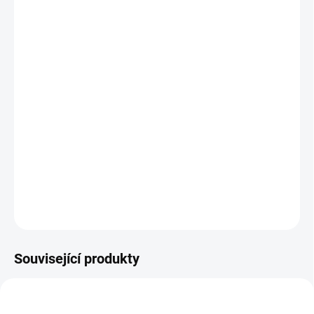
12.8.2026
MOŽNOSTI
DORUČENÍ
−
+
Přidat do košíku
Kompletní úklidový set BOB 300 nabízí vše potřebné pro
profesionální údržbu podlah v jednom balení.
Robustní vozík s
dvojicí kbelíků a ždímačem
doplňuje teleskopická tyč, držák
mopu, dva náhradní mopy a utěrka.
DETAILNÍ INFORMACE
ZEPTAT SE
HLÍDAT
Související produkty
AKCE
AKCE
VÍCE ZA MÉNĚ