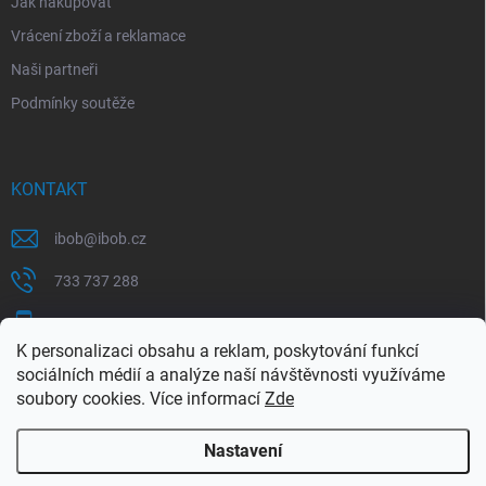
Jak nakupovat
Vrácení zboží a reklamace
Naši partneři
Podmínky soutěže
KONTAKT
ibob
@
ibob.cz
733 737 288
607 069 561
K personalizaci obsahu a reklam, poskytování funkcí
Sledujte nás na Facebooku !
sociálních médií a analýze naší návštěvnosti využíváme
soubory cookies. Více informací
Zde
ibob_s.r.o/
Nastavení
Copyright 2026
ibob s.r.o.
. Všechna práva vyhrazena.
Upravit nastavení