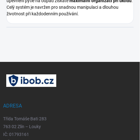
upevnění pytle na odpad získáte
maximální organizaci při úklidu
.
Celý systém je navržen pro snadnou manipulaci a dlouhou
životnost při každodenním používání.
Z
á
p
a
t
í
ADRESA
Třída Tomáše Bati 283
763 02 Zlín – Louky
IČ: 01793161