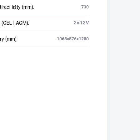
tírací lišty (mm)
:
730
e (GEL | AGM)
:
2 x 12 V
ry (mm)
:
1065x576x1280