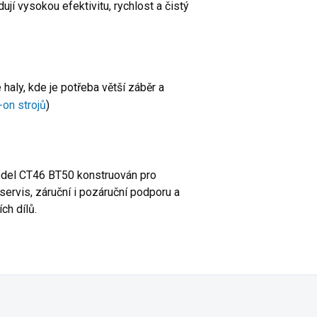
ují vysokou efektivitu, rychlost a čistý
aly, kde je potřeba větší záběr a
-on strojů
)
odel CT46 BT50 konstruován pro
ervis, záruční i pozáruční podporu a
ch dílů.