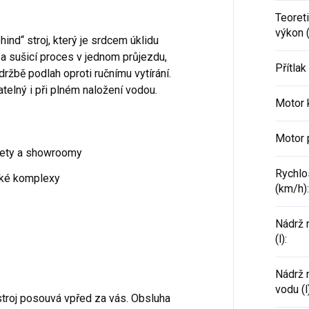
Teoreti
výkon 
ind“ stroj, který je srdcem úklidu
 a sušicí proces v jednom průjezdu,
Přítlak
ržbě podlah oproti ručnímu vytírání.
telný i při plném naložení vodou.
Motor 
Motor 
kety a showroomy
Rychlo
ské komplexy
(km/h)
:
Nádrž 
(l)
:
Nádrž 
vodu (l
stroj posouvá vpřed za vás. Obsluha