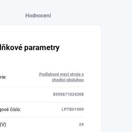
Hodnocení
lňkové parametry
Podlahové mycí stroje s
rie
:
chodící obsluhou
8595671024308
gové číslo
:
LPTB01909
(V)
:
24