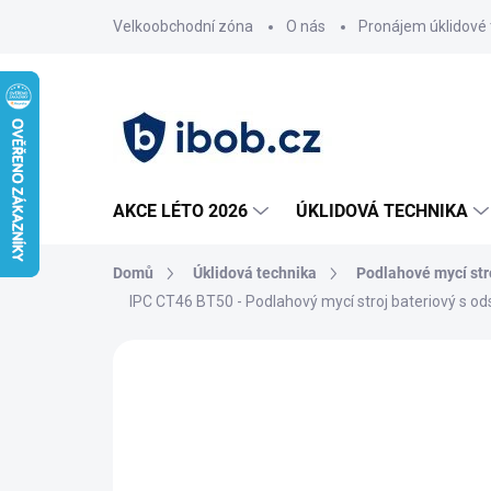
Přejít
Velkoobchodní zóna
O nás
Pronájem úklidové 
na
obsah
AKCE LÉTO 2026
ÚKLIDOVÁ TECHNIKA
Domů
Úklidová technika
Podlahové mycí str
IPC CT46 BT50 - Podlahový mycí stroj bateriový s 
Neohodnoceno
Podrobnosti hodnoce
AKCE