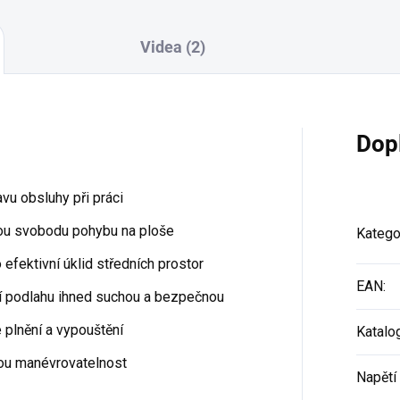
Videa (2)
Dop
avu obsluhy při práci
stou svobodu pohybu na ploše
Katego
efektivní úklid středních prostor
EAN
:
í podlahu ihned suchou a bezpečnou
 plnění a vypouštění
Katalo
ou manévrovatelnost
Napětí 