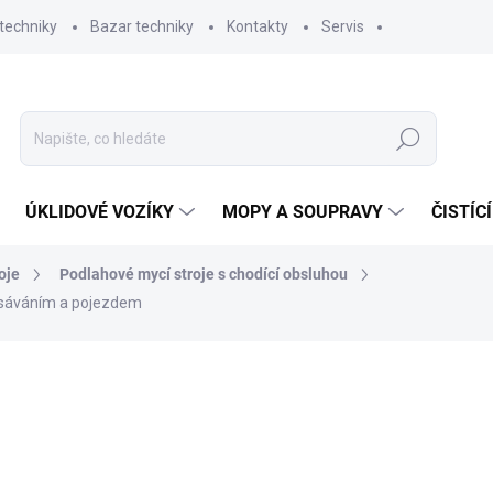
techniky
Bazar techniky
Kontakty
Servis
Hledat
ÚKLIDOVÉ VOZÍKY
MOPY A SOUPRAVY
ČISTÍC
oje
Podlahové mycí stroje s chodící obsluhou
odsáváním a pojezdem
ní
165 152,90 Kč
84 990 Kč bez DPH