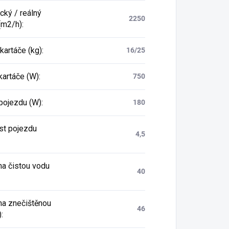
cký / reálný
2250
(m2/h)
:
 kartáče (kg)
:
16/25
kartáče (W)
:
750
pojezdu (W)
:
180
st pojezdu
4,5
na čistou vodu
40
na znečištěnou
46
)
: