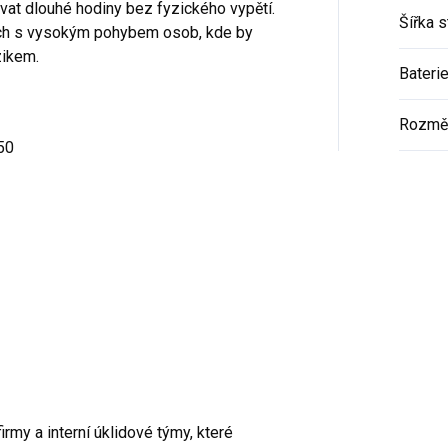
vat dlouhé hodiny bez fyzického vypětí.
Šířka s
ách s vysokým pohybem osob, kde by
zikem.
Bateri
Rozmě
50
firmy a interní úklidové týmy, které