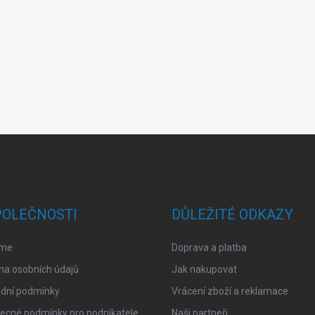
POLEČNOSTI
DŮLEŽITÉ ODKAZY
sme
Doprava a platba
na osobních údajů
Jak nakupovat
dní podmínky
Vrácení zboží a reklamace
ecné podmínky pro podnikatele
Naši partneři