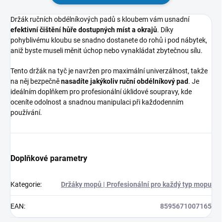
Držák ručních obdélníkových padů s kloubem vám usnadní
efektivní čištění hůře dostupných míst a okrajů
. Díky
pohyblivému kloubu se snadno dostanete do rohů i pod nábytek,
aniž byste museli měnit úchop nebo vynakládat zbytečnou sílu.
Tento držák na tyč je navržen pro maximální univerzálnost, takže
na něj bezpečně
nasadíte jakýkoliv ruční obdélníkový pad
. Je
ideálním doplňkem pro profesionální úklidové soupravy, kde
oceníte odolnost a snadnou manipulaci při každodenním
používání.
Doplňkové parametry
Kategorie
:
Držáky mopů | Profesionální pro každý typ mopu
EAN
:
8595671007165