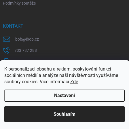
Podmínky soutěže
KONTAKT
ibob
@
ibob.cz
733 737 288
607 069 561
K personalizaci obsahu a reklam, poskytování funkcí
Sledujte nás na Facebooku !
sociálních médií a analýze naší návštěvnosti využíváme
soubory cookies. Více informací
Zde
ibob_s.r.o/
Nastavení
Copyright 2026
ibob s.r.o.
. Všechna práva vyhrazena.
Upravit nastavení
cookies
Využijte naší letní akce, kde na Vás čeká spousta
Souhlasím
výhodných nabídek. Platí do 31.8.