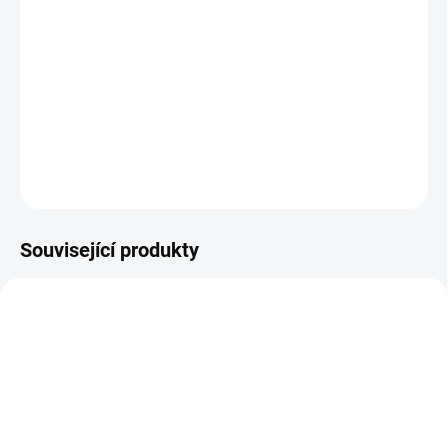
Držák ručních obdélníkových padů s kloubem vám umožní
efektivní čištění hůře dostupných míst a krajů
. Díky praktickému
uchycení na tyč
získáte potřebný dosah pro pohodlný
profesionální úklid.
DETAILNÍ INFORMACE
ZEPTAT SE
HLÍDAT
Související produkty
AKCE
AKCE