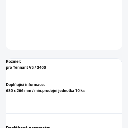
−
+
Přidat do košíku
Textilní vliesový mikro sáček do vysavač Tennant 3400
DETAILNÍ INFORMACE
ZEPTAT SE
HLÍDAT
Rozměr:
pro Tennant V5 / 3400
Doplňující informace:
680 x 266 mm / min.prodejní jednotka 10 ks