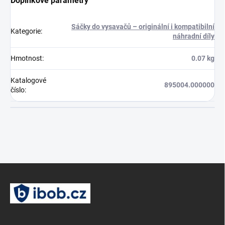
Doplňkové parametry
Sáčky do vysavačů – originální i kompatibilní
Kategorie
:
náhradní díly
Hmotnost
:
0.07 kg
Katalogové
895004.000000
číslo
:
Z
á
p
a
t
í