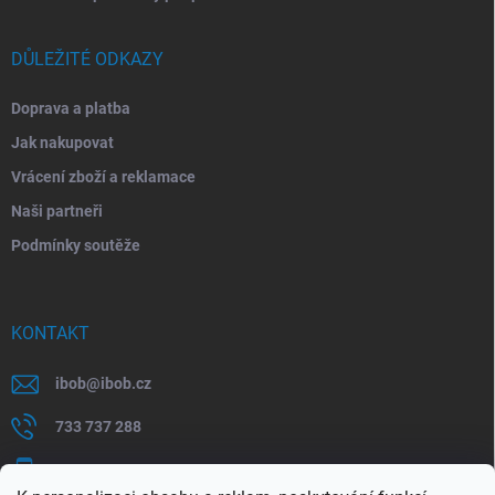
DŮLEŽITÉ ODKAZY
Doprava a platba
Jak nakupovat
Vrácení zboží a reklamace
Naši partneři
Podmínky soutěže
KONTAKT
ibob
@
ibob.cz
733 737 288
607 069 561