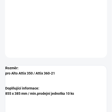
−
+
Přidat do košíku
Textilní vliesový mikro sáček do vysavače Nilfisk - Alto Attix 30-01 /
30-01 PC / 30-11 PC / 30-21 PC
DETAILNÍ INFORMACE
ZEPTAT SE
HLÍDAT
Rozměr:
pro Alto Attix 350 / Attix 360-21
Doplňující informace:
855 x 385 mm / min.prodejní jednotka 10 ks