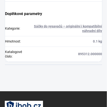
Doplňkové parametry
Sáčky do vysavačů – originální i kompatibilní
Kategorie
:
náhradní díly
Hmotnost
:
0.1 kg
Katalogové
895312.000000
číslo
:
Z
á
p