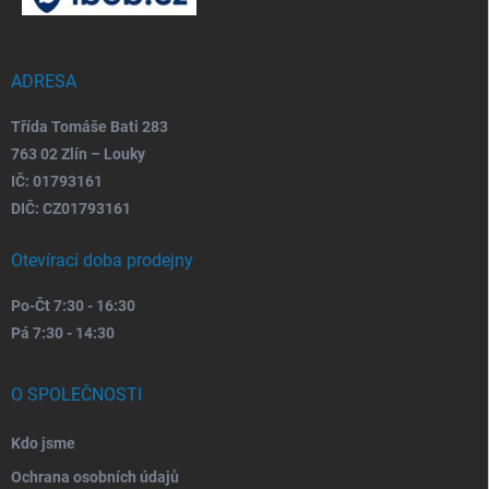
a
t
í
ADRESA
Třída Tomáše Bati 283
763 02 Zlín – Louky
IČ: 01793161
DIČ: CZ01793161
Otevírací doba prodejny
Po-Čt 7:30 - 16:30
Pá 7:30 - 14:30
O SPOLEČNOSTI
Kdo jsme
Ochrana osobních údajů