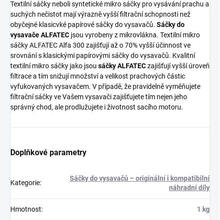
Textilní sáčky neboli syntetické mikro sáčky pro vysávání prachu a
suchých nečistot mají výrazně vyšší filtrační schopnosti než
obyčejné klasicvké papírové sáčky do vysavačů.
Sáčky do
vysavače ALFATEC
jsou vyrobeny z mikrovlákna. Textilní mikro
sáčky ALFATEC Alfa 300 zajišťují až o 70% vyšší účinnost ve
srovnání s klasickými papírovými sáčky do vysavačů. Kvalitní
textilní mikro sáčky jako jsou
sáčky ALFATEC
zajišťují vyšší úroveň
filtrace a tím snižují množství a velikost prachových částic
vyfukovaných vysavačem. V případě, že pravidelně vyměňujete
filtrační sáčky ve Vašem vysavači zajišťujete tím nejen jeho
správný chod, ale prodlužujete i životnost sacího motoru.
Doplňkové parametry
Sáčky do vysavačů – originální i kompatibilní
Kategorie
:
náhradní díly
Hmotnost
:
1 kg