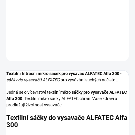
−
+
Přidat do košíku
Textilní sáčky do vysavače určené pro model ALFATEC Alfa 300. V
balení naleznete 4 sáčky do vysavače s hygienickým uzavřením.
DETAILNÍ INFORMACE
ZEPTAT SE
HLÍDAT
Textilní filtrační mikro sáček pro vysavač ALFATEC Alfa 300
-
sáčky do vysavačů ALFATEC
pro vysávání suchých nečistot.
Jedná se o vícevrstvé textilní mikro
sáčky pro vysavače ALFATEC
Alfa 300
. Textilní mikro sáčky ALFATEC chrání Vaše zdraví a
prodlužují životnost vysavače.
Textilní sáčky do vysavače ALFATEC Alfa
300