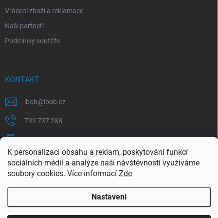
Vrácení zboží a reklamace
Naši partneři
Podmínky soutěže
KONTAKT
ibob
@
ibob.cz
733 737 288
607 069 561
K personalizaci obsahu a reklam, poskytování funkcí
Sledujte nás na Facebooku !
sociálních médií a analýze naší návštěvnosti využíváme
soubory cookies. Více informací
Zde
ibob_s.r.o/
Nastavení
Copyright 2026
ibob s.r.o.
. Všechna práva vyhrazena.
Upravit nastavení
cookies