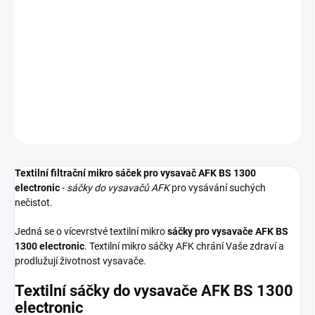
Textilní sáčky do vysavače určené pro model AFK BS 1300
electronic. V balení naleznete 5 sáčků do vysavače s hygienickým
uzavřením.
DETAILNÍ INFORMACE
ZEPTAT SE
HLÍDAT
Textilní filtrační mikro sáček pro vysavač AFK BS 1300
electronic
-
sáčky do vysavačů AFK
pro vysávání suchých
nečistot.
Jedná se o vícevrstvé textilní mikro
sáčky pro vysavače AFK BS
1300 electronic
. Textilní mikro sáčky AFK chrání Vaše zdraví a
prodlužují životnost vysavače.
Textilní sáčky do vysavače AFK BS 1300
electronic