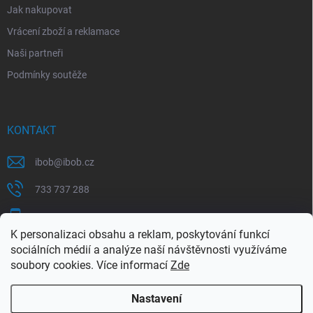
Jak nakupovat
Vrácení zboží a reklamace
Naši partneři
Podmínky soutěže
KONTAKT
ibob
@
ibob.cz
733 737 288
607 069 561
K personalizaci obsahu a reklam, poskytování funkcí
Sledujte nás na Facebooku !
sociálních médií a analýze naší návštěvnosti využíváme
soubory cookies. Více informací
Zde
ibob_s.r.o/
Nastavení