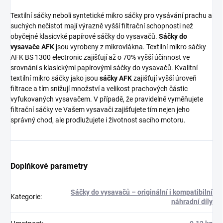
Textilní sáčky neboli syntetické mikro sáčky pro vysávání prachu a
suchých nečistot mají výrazně vyšší filtrační schopnosti než
obyčejné klasicvké papírové sáčky do vysavačů.
Sáčky do
vysavače AFK
jsou vyrobeny z mikrovlákna. Textilní mikro sáčky
AFK BS 1300 electronic zajišťují až o 70% vyšší účinnost ve
srovnání s klasickými papírovými sáčky do vysavačů. Kvalitní
textilní mikro sáčky jako jsou
sáčky AFK
zajišťují vyšší úroveň
filtrace a tím snižují množství a velikost prachových částic
vyfukovaných vysavačem. V případě, že pravidelně vyměňujete
filtrační sáčky ve Vašem vysavači zajišťujete tím nejen jeho
správný chod, ale prodlužujete i životnost sacího motoru.
Doplňkové parametry
Sáčky do vysavačů – originální i kompatibilní
Kategorie
:
náhradní díly