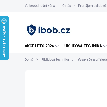
Přejít
Velkoobchodní zóna
O nás
Pronájem úklidové 
na
obsah
AKCE LÉTO 2026
ÚKLIDOVÁ TECHNIKA
Domů
Úklidová technika
Vysavače a přísluš
Neohodnoceno
Podrobnosti hodnoce