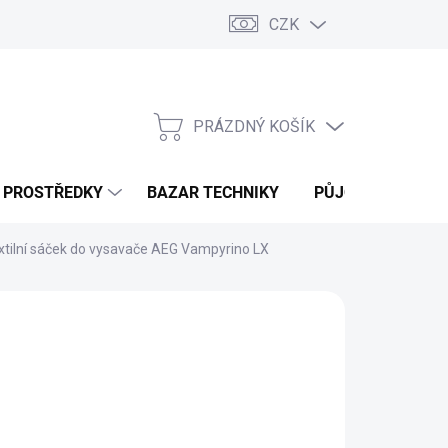
CZK
PRÁZDNÝ KOŠÍK
NÁKUPNÍ
KOŠÍK
Í PROSTŘEDKY
BAZAR TECHNIKY
PŮJČOVNA
V
xtilní sáček do vysavače AEG Vampyrino LX