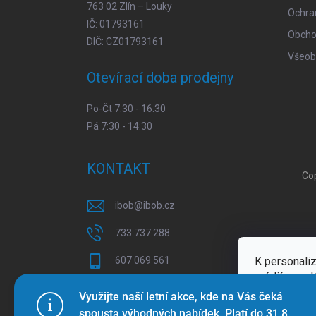
763 02 Zlín – Louky
Ochra
IČ: 01793161
Obcho
DIČ: CZ01793161
Všeob
Otevírací doba prodejny
Po-Čt 7:30 - 16:30
Pá 7:30 - 14:30
KONTAKT
Co
ibob
@
ibob.cz
733 737 288
K personaliz
607 069 561
médií a anal
Sledujte nás na Facebooku !
Více inform
Využijte naší letní akce, kde na Vás čeká
spousta výhodných nabídek. Platí do 31.8.
ibob_s.r.o/