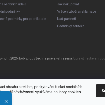
na osobních údajů
Jak nakupovat
dní podmínky
Vrácení zboží a reklamace
ecné podmínky pro podnikatele
Naši partneři
Podmínky soutěže
pyright 2026
ibob s.r.o.
. Všechna práva vyhrazena.
Upravit nastavení coo
aci obsahu a reklam, poskytování funkcí sociálních
S
ýze naší návštěvnosti využíváme soubory cookies.
ací
Zde