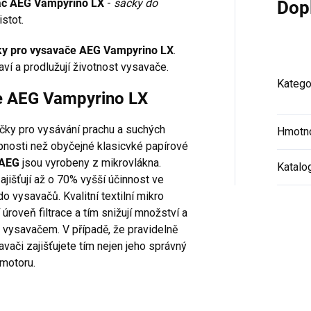
avač AEG Vampyrino LX
-
sáčky do
Dop
stot.
ky pro vysavače AEG Vampyrino LX
.
aví a prodlužují životnost vysavače.
Katego
če AEG Vampyrino LX
áčky pro vysávání prachu a suchých
Hmotn
hopnosti než obyčejné klasicvké papírové
 AEG
jsou vyrobeny z mikrovlákna.
Katalo
jišťují až o 70% vyšší účinnost ve
o vysavačů. Kvalitní textilní mikro
í úroveň filtrace a tím snižují množství a
 vysavačem. V případě, že pravidelně
vači zajišťujete tím nejen jeho správný
 motoru.