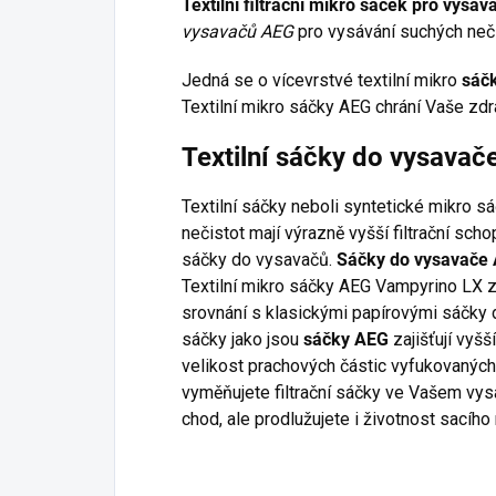
Textilní filtrační mikro sáček pro vys
vysavačů AEG
pro vysávání suchých neči
Jedná se o vícevrstvé textilní mikro
sáč
Textilní mikro sáčky AEG chrání Vaše zdr
Textilní sáčky do vysava
Textilní sáčky neboli syntetické mikro s
nečistot mají výrazně vyšší filtrační sc
sáčky do vysavačů.
Sáčky do vysavače
Textilní mikro sáčky AEG Vampyrino LX za
srovnání s klasickými papírovými sáčky d
sáčky jako jsou
sáčky AEG
zajišťují vyšš
velikost prachových částic vyfukovaných
vyměňujete filtrační sáčky ve Vašem vysa
chod, ale prodlužujete i životnost sacího