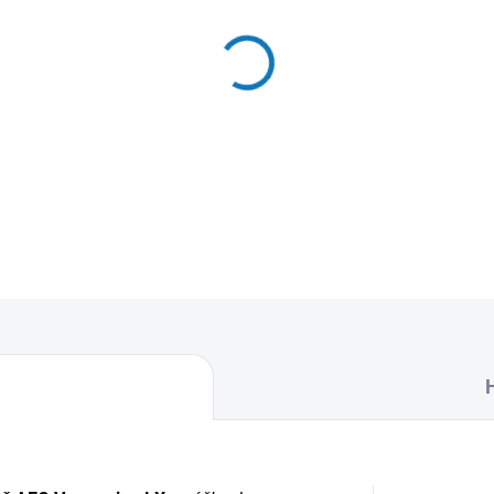
MŮŽEME DORUČIT DO:
12.8.2
−
+
Textilní sáčky do vysavače u
naleznete 4 sáčky do vysava
DETAILNÍ INFORMACE