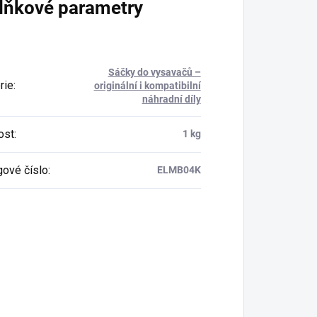
lňkové parametry
Sáčky do vysavačů –
rie
:
originální i kompatibilní
náhradní díly
ost
:
1 kg
gové číslo
:
ELMB04K