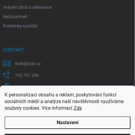
Vrácení zboží a reklamace
Naši partneři
Podmínky soutěže
KONTAKT
ibob
@
ibob.cz
733 737 288
607 069 561
K personalizaci obsahu a reklam, poskytování funkcí
Sledujte nás na Facebooku !
sociálních médií a analýze naší návštěvnosti využíváme
soubory cookies. Více informací
Zde
ibob_s.r.o/
Nastavení
Copyright 2026
ibob s.r.o.
. Všechna práva vyhrazena.
Upravit nastavení