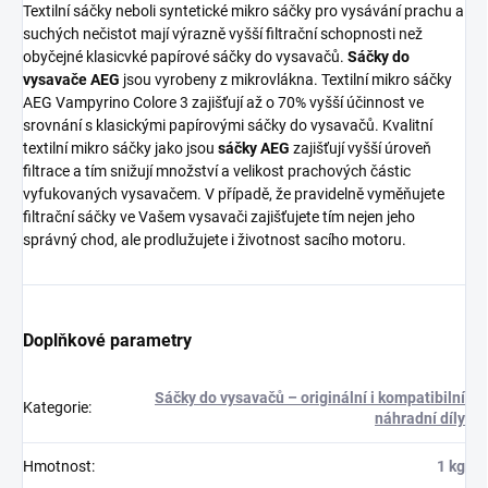
Textilní sáčky neboli syntetické mikro sáčky pro vysávání prachu a
suchých nečistot mají výrazně vyšší filtrační schopnosti než
obyčejné klasicvké papírové sáčky do vysavačů.
Sáčky do
vysavače AEG
jsou vyrobeny z mikrovlákna. Textilní mikro sáčky
AEG Vampyrino Colore 3 zajišťují až o 70% vyšší účinnost ve
srovnání s klasickými papírovými sáčky do vysavačů. Kvalitní
textilní mikro sáčky jako jsou
sáčky AEG
zajišťují vyšší úroveň
filtrace a tím snižují množství a velikost prachových částic
vyfukovaných vysavačem. V případě, že pravidelně vyměňujete
filtrační sáčky ve Vašem vysavači zajišťujete tím nejen jeho
správný chod, ale prodlužujete i životnost sacího motoru.
Doplňkové parametry
Sáčky do vysavačů – originální i kompatibilní
Kategorie
:
náhradní díly
Hmotnost
:
1 kg