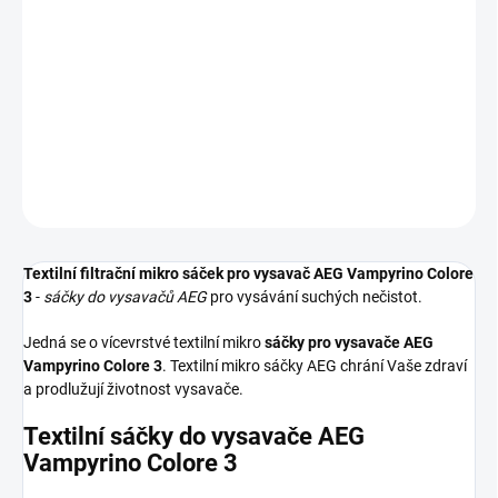
Textilní sáčky do vysavače určené pro model AEG Vampyrino
Colore 3. V balení naleznete 4 sáčky do vysavače s hygienickým
uzavřením.
DETAILNÍ INFORMACE
ZEPTAT SE
HLÍDAT
Textilní filtrační mikro sáček pro vysavač AEG Vampyrino Colore
3
-
sáčky do vysavačů AEG
pro vysávání suchých nečistot.
Jedná se o vícevrstvé textilní mikro
sáčky pro vysavače AEG
Vampyrino Colore 3
. Textilní mikro sáčky AEG chrání Vaše zdraví
a prodlužují životnost vysavače.
Textilní sáčky do vysavače AEG
Vampyrino Colore 3