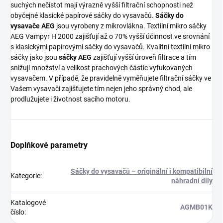
suchých nečistot mají výrazně vyšší filtrační schopnosti než
obyčejné klasické papírové sáčky do vysavačů.
Sáčky do
vysavače AEG
jsou vyrobeny z mikrovlákna. Textilní mikro sáčky
AEG Vampyr H 2000 zajišťují až o 70% vyšší účinnost ve srovnání
s klasickými papírovými sáčky do vysavačů. Kvalitní textilní mikro
sáčky jako jsou
sáčky AEG
zajišťují vyšší úroveň filtrace a tím
snižují množství a velikost prachových částic vyfukovaných
vysavačem. V případě, že pravidelně vyměňujete filtrační sáčky ve
Vašem vysavači zajišťujete tím nejen jeho správný chod, ale
prodlužujete i životnost sacího motoru.
Doplňkové parametry
Sáčky do vysavačů – originální i kompatibilní
Kategorie
:
náhradní díly
Katalogové
AGMB01K
číslo
: