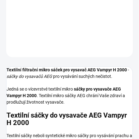
Textilní sáčky do vysavače určené pro model AEG Vampyr H 2000.
V balení naleznete 4 sáčky do vysavače s hygienickým uzavřením.
DETAILNÍ INFORMACE
ZEPTAT SE
HLÍDAT
Textilní filtrační mikro sáček pro vysavač AEG Vampyr H 2000
-
sáčky do vysavačů AEG
pro vysávání suchých nečistot.
Jedná se o vícevrstvé textilní mikro
sáčky pro vysavače AEG
Vampyr H 2000
. Textilní mikro sáčky AEG chrání Vaše zdraví a
prodlužují životnost vysavače.
Textilní sáčky do vysavače AEG Vampyr
H 2000
Textilní sáčky neboli syntetické mikro sáčky pro vysávání prachu a