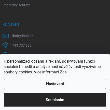
Podmínky soutěže
KONTAKT
ibob
@
ibob.cz
733 737 288
607 069 561
K personalizaci obsahu a reklam, poskytování funkcí
Sledujte nás na Facebooku !
sociálních médií a analýze naší návštěvnosti využíváme
soubory cookies. Více informací
Zde
ibob_s.r.o/
Nastavení
Copyright 2026
ibob s.r.o.
. Všechna práva vyhrazena.
Upravit nastavení
cookies
Využijte naší letní akce, kde na Vás čeká spousta
Souhlasím
výhodných nabídek. Platí do 31.8.