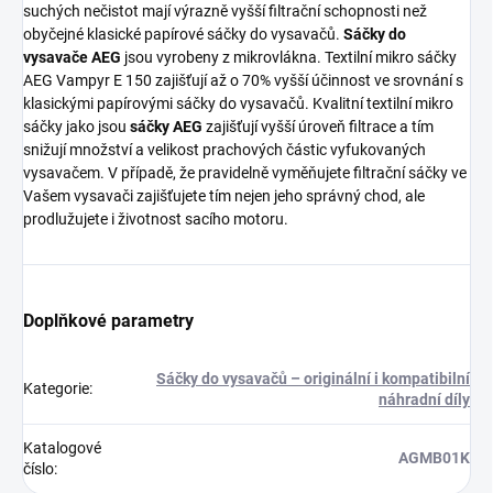
suchých nečistot mají výrazně vyšší filtrační schopnosti než
obyčejné klasické papírové sáčky do vysavačů.
Sáčky do
vysavače AEG
jsou vyrobeny z mikrovlákna. Textilní mikro sáčky
AEG Vampyr E 150 zajišťují až o 70% vyšší účinnost ve srovnání s
klasickými papírovými sáčky do vysavačů. Kvalitní textilní mikro
sáčky jako jsou
sáčky AEG
zajišťují vyšší úroveň filtrace a tím
snižují množství a velikost prachových částic vyfukovaných
vysavačem. V případě, že pravidelně vyměňujete filtrační sáčky ve
Vašem vysavači zajišťujete tím nejen jeho správný chod, ale
prodlužujete i životnost sacího motoru.
Doplňkové parametry
Sáčky do vysavačů – originální i kompatibilní
Kategorie
:
náhradní díly
Katalogové
AGMB01K
číslo
: