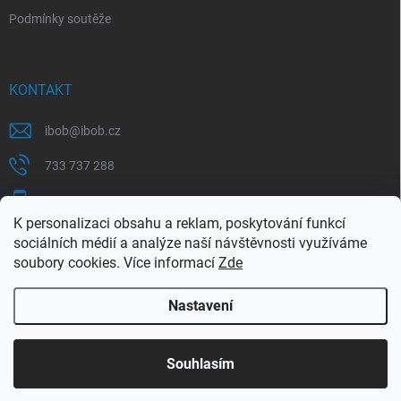
Podmínky soutěže
KONTAKT
ibob
@
ibob.cz
733 737 288
607 069 561
K personalizaci obsahu a reklam, poskytování funkcí
Sledujte nás na Facebooku !
sociálních médií a analýze naší návštěvnosti využíváme
soubory cookies. Více informací
Zde
ibob_s.r.o/
Nastavení
Copyright 2026
ibob s.r.o.
. Všechna práva vyhrazena.
Upravit nastavení
cookies
Využijte naší letní akce, kde na Vás čeká spousta
Souhlasím
výhodných nabídek. Platí do 31.8.