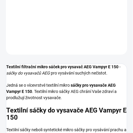
Textilní sáčky do vysavače určené pro model AEG Vampyr E 150. V
balení naleznete 4 sáčky do vysavače s hygienickým uzavřením.
DETAILNÍ INFORMACE
ZEPTAT SE
HLÍDAT
Textilní filtrační mikro sáček pro vysavač AEG Vampyr E 150
-
sáčky do vysavačů AEG
pro vysávání suchých nečistot.
Jedná se o vícevrstvé textilní mikro
sáčky pro vysavače AEG
Vampyr E 150
. Textilní mikro sáčky AEG chrání Vaše zdraví a
prodlužují životnost vysavače.
Textilní sáčky do vysavače AEG Vampyr E
150
Textilní sáčky neboli syntetické mikro sáčky pro vysávání prachu a