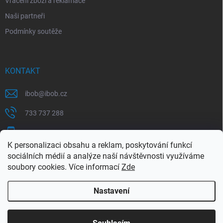
Vrácení zboží a reklamace
Naši partneři
Podmínky soutěže
KONTAKT
ibob
@
ibob.cz
733 737 288
607 069 561
K personalizaci obsahu a reklam, poskytování funkcí
Sledujte nás na Facebooku !
sociálních médií a analýze naší návštěvnosti využíváme
soubory cookies. Více informací
Zde
ibob_s.r.o/
Nastavení
Copyright 2026
ibob s.r.o.
. Všechna práva vyhrazena.
Upravit nastavení
cookies
Využijte naší letní akce, kde na Vás čeká spousta