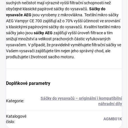
suchých nečistot mají výrazně vyšší filtrační schopnosti než
obyčejné klasické papírové sáčky do vysavačů.
Sáčky do
vysavače AEG
jsou vyrobeny z mikrovlákna. Textilní mikro sáčky
AEG Vampyr CE 700 zajišťují až o 70% vyšší účinnost ve srovnání
s klasickými papírovými sáčky do vysavačů. Kvalitní textilní mikro
sáčky jako jsou
sáčky AEG
zajišťují vyšší úroveň filtrace a tím
snižují množství a velikost prachových částic vyfukovaných
vysavačem. V případě, že pravidelně vyměňujete filtrační sáčky ve
Vašem vysavači zajišťujete tím nejen jeho správný chod, ale
prodlužujete i životnost sacího motoru.
Doplňkové parametry
Sáčky do vysavačů – originální i kompatibilní
Kategorie
:
náhradní díly
Katalogové
AGMB01K
číslo
: