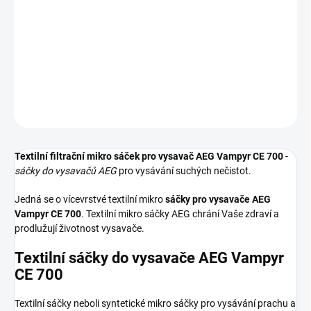
Textilní sáčky do vysavače určené pro model AEG Vampyr CE 700.
V balení naleznete 4 sáčky do vysavače s hygienickým uzavřením.
DETAILNÍ INFORMACE
ZEPTAT SE
HLÍDAT
Textilní filtrační mikro sáček pro vysavač AEG Vampyr CE 700
-
sáčky do vysavačů AEG
pro vysávání suchých nečistot.
Jedná se o vícevrstvé textilní mikro
sáčky pro vysavače AEG
Vampyr CE 700
. Textilní mikro sáčky AEG chrání Vaše zdraví a
prodlužují životnost vysavače.
Textilní sáčky do vysavače AEG Vampyr
CE 700
Textilní sáčky neboli syntetické mikro sáčky pro vysávání prachu a