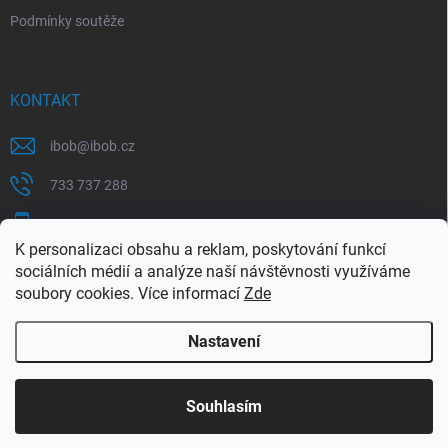
Podmínky soutěže
KONTAKT
ibob
@
ibob.cz
733 737 288
607 069 561
K personalizaci obsahu a reklam, poskytování funkcí
Sledujte nás na Facebooku !
sociálních médií a analýze naší návštěvnosti využíváme
soubory cookies. Více informací
Zde
ibob_s.r.o/
Nastavení
Copyright 2026
ibob s.r.o.
. Všechna práva vyhrazena.
Upravit nastavení
cookies
Využijte naší letní akce, kde na Vás čeká spousta
Souhlasím
výhodných nabídek. Platí do 31.8.