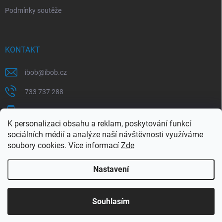
Podmínky soutěže
KONTAKT
ibob
@
ibob.cz
733 737 288
607 069 561
K personalizaci obsahu a reklam, poskytování funkcí
Sledujte nás na Facebooku !
sociálních médií a analýze naší návštěvnosti využíváme
soubory cookies. Více informací
Zde
ibob_s.r.o/
Nastavení
Copyright 2026
ibob s.r.o.
. Všechna práva vyhrazena.
Upravit nastavení
cookies
Využijte naší letní akce, kde na Vás čeká spousta
Souhlasím
výhodných nabídek. Platí do 31.8.