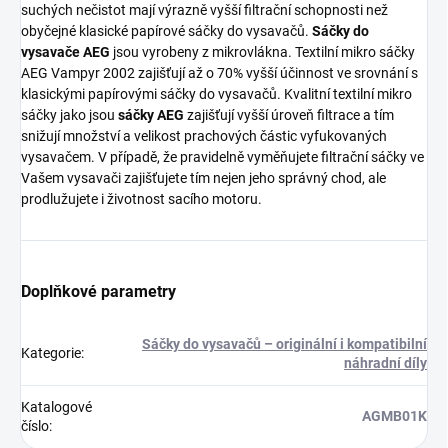
suchých nečistot mají výrazně vyšší filtrační schopnosti než
obyčejné klasické papírové sáčky do vysavačů.
Sáčky do
vysavače AEG
jsou vyrobeny z mikrovlákna. Textilní mikro sáčky
AEG Vampyr 2002 zajišťují až o 70% vyšší účinnost ve srovnání s
klasickými papírovými sáčky do vysavačů. Kvalitní textilní mikro
sáčky jako jsou
sáčky AEG
zajišťují vyšší úroveň filtrace a tím
snižují množství a velikost prachových částic vyfukovaných
vysavačem. V případě, že pravidelně vyměňujete filtrační sáčky ve
Vašem vysavači zajišťujete tím nejen jeho správný chod, ale
prodlužujete i životnost sacího motoru.
Doplňkové parametry
Sáčky do vysavačů – originální i kompatibilní
Kategorie
:
náhradní díly
Katalogové
AGMB01K
číslo
: