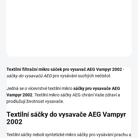
Textilní sáčky do vysavače určené pro model AEG Vampyr 2002. V
balení naleznete 4 sáčky do vysavače s hygienickým uzavřením.
DETAILNÍ INFORMACE
ZEPTAT SE
HLÍDAT
Textilní filtrační mikro sáček pro vysavač AEG Vampyr 2002
-
sáčky do vysavačů AEG
pro vysávání suchých nečistot.
Jedná se o vícevrstvé textilní mikro
sáčky pro vysavače AEG
Vampyr 2002
. Textilní mikro sáčky AEG chrání Vaše zdraví a
prodlužují životnost vysavače.
Textilní sáčky do vysavače AEG Vampyr
2002
Textilní sáčky neboli syntetické mikro sáčky pro vysávání prachu a