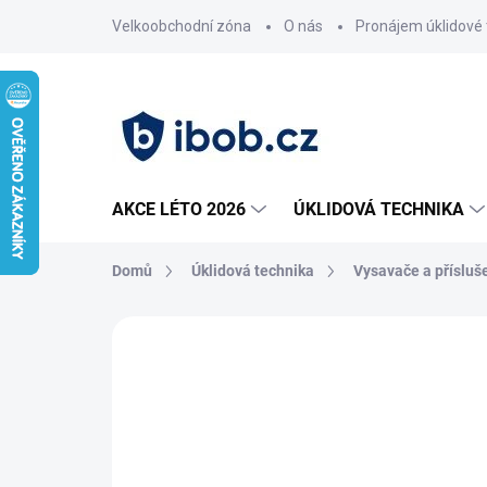
Přejít
Velkoobchodní zóna
O nás
Pronájem úklidové 
na
obsah
AKCE LÉTO 2026
ÚKLIDOVÁ TECHNIKA
Domů
Úklidová technika
Vysavače a přísluš
Neohodnoceno
Podrobnosti hodnoce