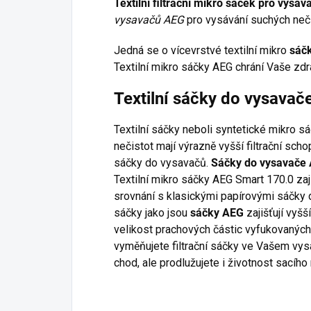
Textilní filtrační mikro sáček pro vysa
vysavačů AEG
pro vysávání suchých neči
Jedná se o vícevrstvé textilní mikro
sáč
Textilní mikro sáčky AEG chrání Vaše zdr
Textilní sáčky do vysava
Textilní sáčky neboli syntetické mikro s
nečistot mají výrazně vyšší filtrační sc
sáčky do vysavačů.
Sáčky do vysavače
Textilní mikro sáčky AEG Smart 170.0 zaj
srovnání s klasickými papírovými sáčky d
sáčky jako jsou
sáčky AEG
zajišťují vyšš
velikost prachových částic vyfukovaných
vyměňujete filtrační sáčky ve Vašem vysa
chod, ale prodlužujete i životnost sacího