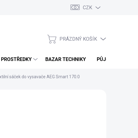
CZK
PRÁZDNÝ KOŠÍK
NÁKUPNÍ
KOŠÍK
Í PROSTŘEDKY
BAZAR TECHNIKY
PŮJČOVNA
V
xtilní sáček do vysavače AEG Smart 170.0