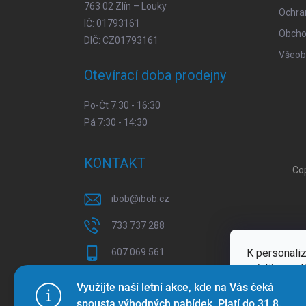
763 02 Zlín – Louky
Ochra
IČ: 01793161
Obcho
DIČ: CZ01793161
Všeob
Otevírací doba prodejny
Po-Čt 7:30 - 16:30
Pá 7:30 - 14:30
KONTAKT
Co
ibob
@
ibob.cz
733 737 288
K personaliz
607 069 561
médií a anal
Sledujte nás na Facebooku !
Více inform
Využijte naší letní akce, kde na Vás čeká
spousta výhodných nabídek. Platí do 31.8.
ibob_s.r.o/