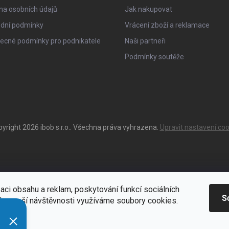
na osobních údajů
Jak nakupovat
dní podmínky
Vrácení zboží a reklamace
ecné podmínky pro podnikatele
Naši partneři
Podmínky soutěže
pyright 2026
ibob s.r.o.
. Všechna práva vyhrazena.
Upravit nastavení coo
aci obsahu a reklam, poskytování funkcí sociálních
S
ýze naší návštěvnosti využíváme soubory cookies.
ací
Zde