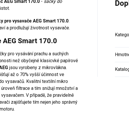
vač AEG Smart 170.0
-
sáčky do
Dop
stot.
ky pro vysavače AEG Smart 170.0
.
aví a prodlužují životnost vysavače.
Katego
če AEG Smart 170.0
áčky pro vysávání prachu a suchých
Hmotn
hopnosti než obyčejné klasicvké papírové
 AEG
jsou vyrobeny z mikrovlákna.
Katalo
išťují až o 70% vyšší účinnost ve
o vysavačů. Kvalitní textilní mikro
í úroveň filtrace a tím snižují množství a
 vysavačem. V případě, že pravidelně
vači zajišťujete tím nejen jeho správný
 motoru.