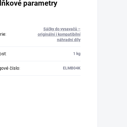
lňkové parametry
Sáčky do vysavačů –
rie
:
originální i kompatibilní
náhradní díly
ost
:
1 kg
gové číslo
:
ELMB04K