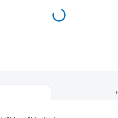
MŮŽEME DORUČIT DO:
12.8.2
−
+
Textilní sáčky do vysavače u
naleznete 4 sáčky do vysava
DETAILNÍ INFORMACE