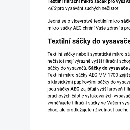
Textilní filtrační mikro sáček pro vys
AEG
pro vysávání suchých nečistot.
Jedná se o vícevrstvé textilní mikro
sáč
mikro sáčky AEG chrání Vaše zdraví a pro
Textilní sáčky do vysav
Textilní sáčky neboli syntetické mikro s
nečistot mají výrazně vyšší filtrační sch
sáčky do vysavačů.
Sáčky do vysavače
Textilní mikro sáčky AEG MM 1700 zajišť
s klasickými papírovými sáčky do vysavač
jsou
sáčky AEG
zajišťují vyšší úroveň fil
prachových částic vyfukovaných vysavače
vyměňujete filtrační sáčky ve Vašem vysa
chod, ale prodlužujete i životnost sacího