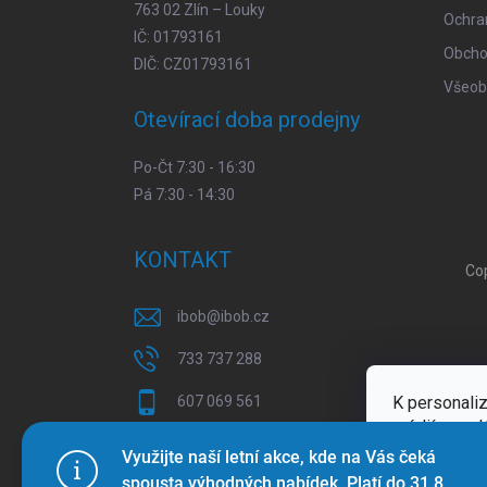
763 02 Zlín – Louky
Ochra
IČ: 01793161
Obcho
DIČ: CZ01793161
Všeob
Otevírací doba prodejny
Po-Čt 7:30 - 16:30
Pá 7:30 - 14:30
KONTAKT
Co
ibob
@
ibob.cz
733 737 288
K personaliz
607 069 561
médií a anal
Sledujte nás na Facebooku !
Více inform
Využijte naší letní akce, kde na Vás čeká
spousta výhodných nabídek. Platí do 31.8.
ibob_s.r.o/