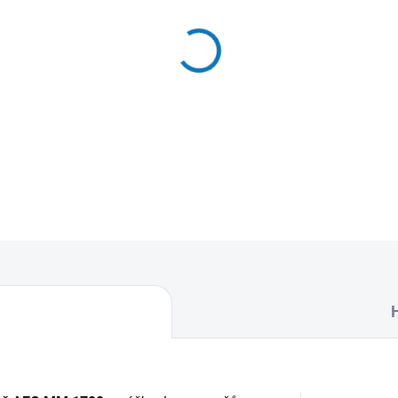
MŮŽEME DORUČIT DO:
11.8.2
−
+
Textilní sáčky do vysavače 
naleznete 4 sáčky do vysava
DETAILNÍ INFORMACE