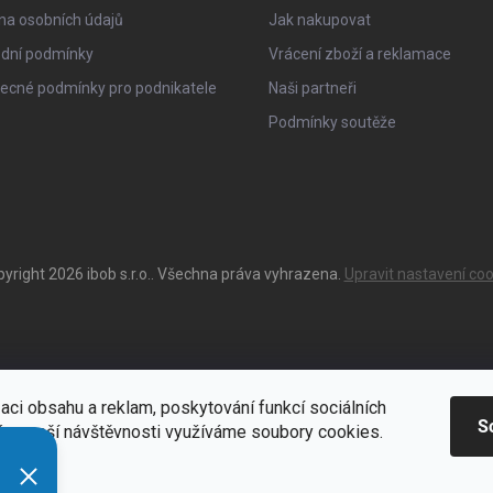
na osobních údajů
Jak nakupovat
dní podmínky
Vrácení zboží a reklamace
ecné podmínky pro podnikatele
Naši partneři
Podmínky soutěže
pyright 2026
ibob s.r.o.
. Všechna práva vyhrazena.
Upravit nastavení coo
aci obsahu a reklam, poskytování funkcí sociálních
S
ýze naší návštěvnosti využíváme soubory cookies.
ací
Zde