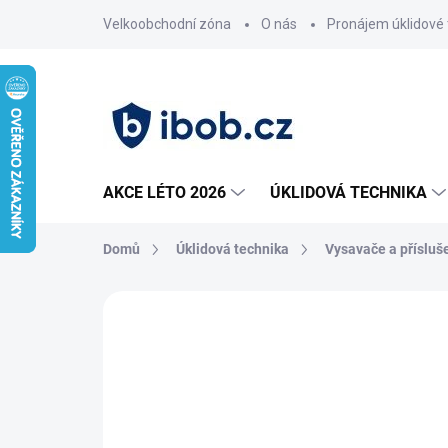
Přejít
Velkoobchodní zóna
O nás
Pronájem úklidové 
na
obsah
AKCE LÉTO 2026
ÚKLIDOVÁ TECHNIKA
Domů
Úklidová technika
Vysavače a přísluš
Neohodnoceno
Podrobnosti hodnoce