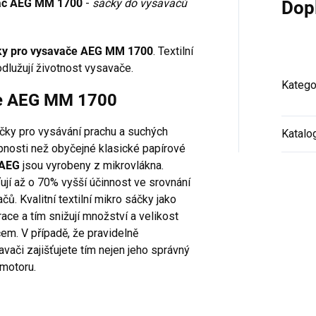
avač AEG MM 1700
-
sáčky do vysavačů
Dop
ky pro vysavače AEG MM 1700
. Textilní
dlužují životnost vysavače.
Katego
ače AEG MM 1700
áčky pro vysávání prachu a suchých
Katalo
opnosti než obyčejné klasické papírové
 AEG
jsou vyrobeny z mikrovlákna.
ují až o 70% vyšší účinnost ve srovnání
ů. Kvalitní textilní mikro sáčky jako
trace a tím snižují množství a velikost
m. V případě, že pravidelně
vači zajišťujete tím nejen jeho správný
 motoru.