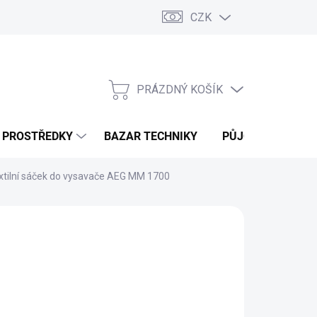
CZK
PRÁZDNÝ KOŠÍK
NÁKUPNÍ
KOŠÍK
Í PROSTŘEDKY
BAZAR TECHNIKY
PŮJČOVNA
V
xtilní sáček do vysavače AEG MM 1700