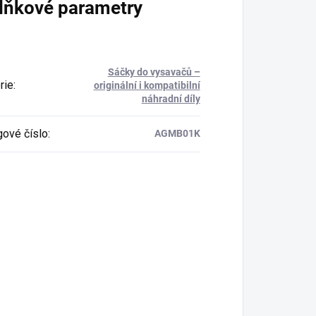
lňkové parametry
Sáčky do vysavačů –
rie
:
originální i kompatibilní
náhradní díly
gové číslo
:
AGMB01K