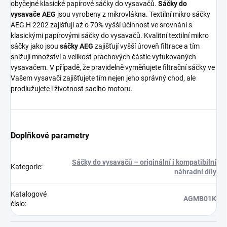
obyčejné klasické papírové sáčky do vysavačů.
Sáčky do
vysavače AEG
jsou vyrobeny z mikrovlákna. Textilní mikro sáčky
AEG H 2202 zajišťují až o 70% vyšší účinnost ve srovnání s
klasickými papírovými sáčky do vysavačů. Kvalitní textilní mikro
sáčky jako jsou
sáčky AEG
zajišťují vyšší úroveň filtrace a tím
snižují množství a velikost prachových částic vyfukovaných
vysavačem. V případě, že pravidelně vyměňujete filtrační sáčky ve
Vašem vysavači zajišťujete tím nejen jeho správný chod, ale
prodlužujete i životnost sacího motoru.
Doplňkové parametry
Sáčky do vysavačů – originální i kompatibilní
Kategorie
:
náhradní díly
Katalogové
AGMB01K
číslo
: