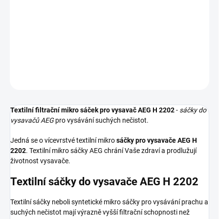
Textilní sáčky do vysavače určené pro model AEG H 2202. V balení
naleznete 4 sáčky do vysavače s hygienickým uzavřením.
DETAILNÍ INFORMACE
ZEPTAT SE
HLÍDAT
Textilní filtrační mikro sáček pro vysavač AEG H 2202
-
sáčky do
vysavačů AEG
pro vysávání suchých nečistot.
Jedná se o vícevrstvé textilní mikro
sáčky pro vysavače AEG H
2202
. Textilní mikro sáčky AEG chrání Vaše zdraví a prodlužují
životnost vysavače.
Textilní sáčky do vysavače AEG H 2202
Textilní sáčky neboli syntetické mikro sáčky pro vysávání prachu a
suchých nečistot mají výrazně vyšší filtrační schopnosti než