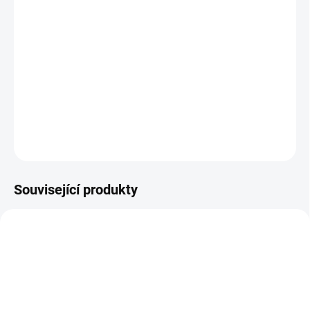
−
+
Přidat do košíku
Plochý mop BASIC o šířce 50 cm představuje
spolehlivé řešení
pro efektivní každodenní úklid
podlahových ploch. Díky
systému
se dvěma dírkami
jej snadno připevníte k běžným držákům.
DETAILNÍ INFORMACE
ZEPTAT SE
HLÍDAT
Související produkty
AKCE
AKCE