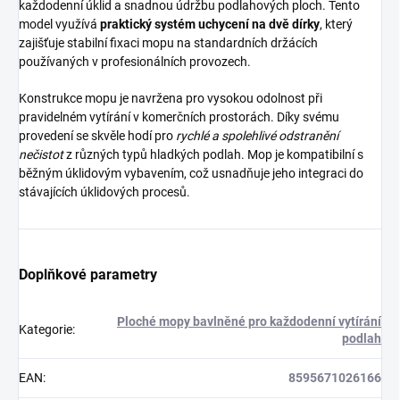
každodenní úklid a snadnou údržbu podlahových ploch. Tento
model využívá
praktický systém uchycení na dvě dírky
, který
zajišťuje stabilní fixaci mopu na standardních držácích
používaných v profesionálních provozech.
Konstrukce mopu je navržena pro vysokou odolnost při
pravidelném vytírání v komerčních prostorách. Díky svému
provedení se skvěle hodí pro
rychlé a spolehlivé odstranění
nečistot
z různých typů hladkých podlah. Mop je kompatibilní s
běžným úklidovým vybavením, což usnadňuje jeho integraci do
stávajících úklidových procesů.
Doplňkové parametry
Ploché mopy bavlněné pro každodenní vytírání
Kategorie
:
podlah
EAN
:
8595671026166