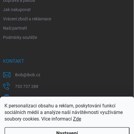
Doprava a platba
Jak nakupovat
Vrácení zboží a reklamace
Naši partneři
Podmínky soutěže
KONTAKT
ibob
@
ibob.cz
733 737 288
607 069 561
K personalizaci obsahu a reklam, poskytování funkcí
Sledujte nás na Facebooku !
sociálních médií a analýze naší návštěvnosti využíváme
soubory cookies. Více informací
Zde
ibob_s.r.o/
Nastavení