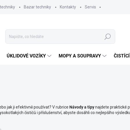
techniky
Bazar techniky
Kontakty
Servis
Hledat
ÚKLIDOVÉ VOZÍKY
MOPY A SOUPRAVY
ČISTÍC
bo jak ji efektivně používat? V rubrice
Návody
a tipy
najdete praktické p
otlakých čističů i příslušenství, abyste dosáhli co nejlepšího výsledku a