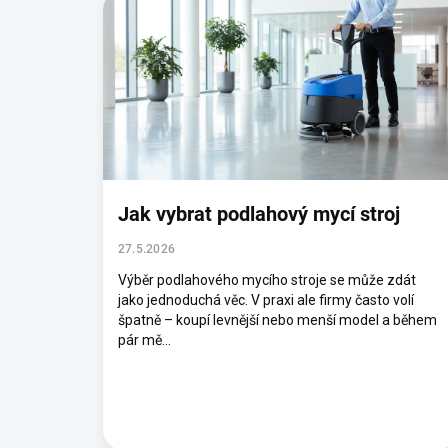
ý
p
i
s
č
l
á
n
k
ů
Jak vybrat podlahový mycí stroj
27.5.2026
Výběr podlahového mycího stroje se může zdát
jako jednoduchá věc. V praxi ale firmy často volí
špatně – koupí levnější nebo menší model a během
pár mě...