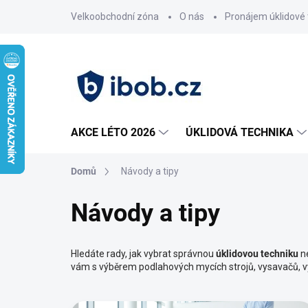
Přejít
Velkoobchodní zóna
O nás
Pronájem úklidové 
na
obsah
AKCE LÉTO 2026
ÚKLIDOVÁ TECHNIKA
Domů
Návody a tipy
Návody a tipy
Hledáte rady, jak vybrat správnou
úklidovou
techniku
ne
vám s výběrem podlahových mycích strojů, vysavačů, vysok
V