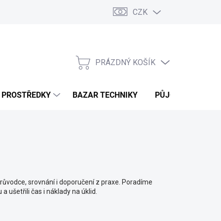
CZK
PRÁZDNÝ KOŠÍK
NÁKUPNÍ
KOŠÍK
Í PROSTŘEDKY
BAZAR TECHNIKY
PŮJČOVNA
V
růvodce, srovnání i doporučení z praxe. Poradíme
 ušetřili čas i náklady na úklid.