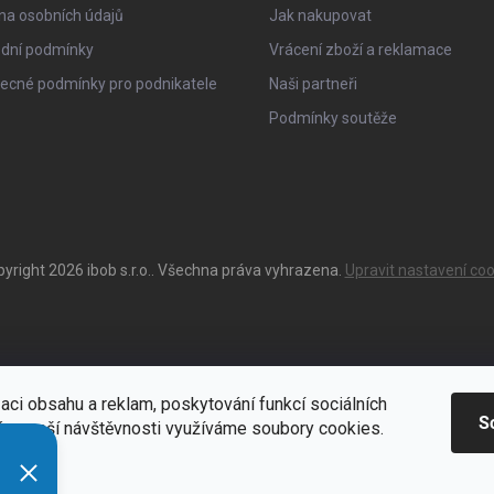
na osobních údajů
Jak nakupovat
dní podmínky
Vrácení zboží a reklamace
ecné podmínky pro podnikatele
Naši partneři
Podmínky soutěže
pyright 2026
ibob s.r.o.
. Všechna práva vyhrazena.
Upravit nastavení coo
aci obsahu a reklam, poskytování funkcí sociálních
S
ýze naší návštěvnosti využíváme soubory cookies.
ací
Zde