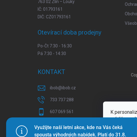
763 02 Zlín – Louky
Ochra
IČ: 01793161
Obcho
DIČ: CZ01793161
Všeob
Otevírací doba prodejny
Po-Čt 7:30 - 16:30
Pá 7:30 - 14:30
KONTAKT
Co
ibob
@
ibob.cz
733 737 288
607 069 561
K personaliz
médií a anal
Sledujte nás na Facebooku !
Více inform
Využijte naší letní akce, kde na Vás čeká
spousta výhodných nabídek. Platí do 31.8.
ibob_s.r.o/