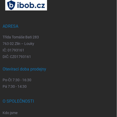
p
a
t
í
ADRESA
Třída Tomáše Bati 283
763 02 Zlín – Louky
IČ: 01793161
DIČ: CZ01793161
Otevírací doba prodejny
Po-Čt 7:30 - 16:30
Pá 7:30 - 14:30
O SPOLEČNOSTI
Kdo jsme