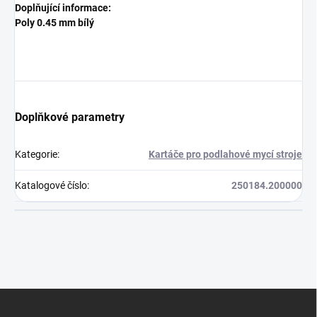
Doplňující informace:
Poly 0.45 mm bílý
Doplňkové parametry
Kategorie
:
Kartáče pro podlahové mycí stroje
Katalogové číslo
:
250184.200000
Z
á