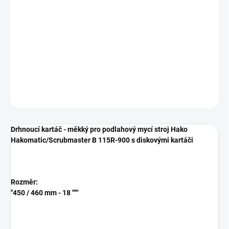
−
+
Přidat do košíku
Drhnoucí kartáč - měkký pro podlahový mycí stroj Hako
Hakomatic/Scrubmaster B 115R-900 s diskovými kartáči
DETAILNÍ INFORMACE
ZEPTAT SE
HLÍDAT
Drhnoucí kartáč - měkký pro podlahový mycí stroj Hako
Hakomatic/Scrubmaster B 115R-900 s diskovými kartáči
Rozměr:
"450 / 460 mm - 18 """