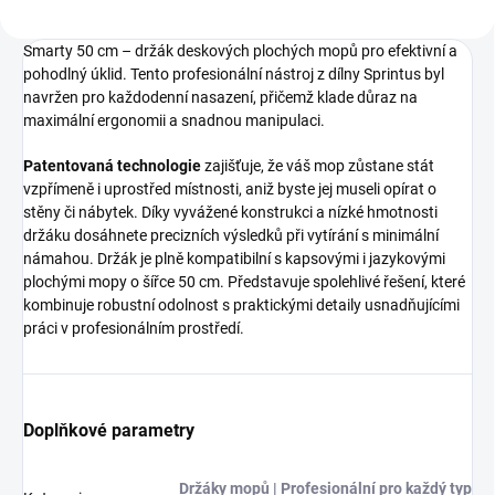
Smarty 50 cm – držák deskových plochých mopů pro efektivní a
pohodlný úklid. Tento profesionální nástroj z dílny Sprintus byl
navržen pro každodenní nasazení, přičemž klade důraz na
maximální ergonomii a snadnou manipulaci.
Patentovaná technologie
zajišťuje, že váš mop zůstane stát
vzpřímeně i uprostřed místnosti, aniž byste jej museli opírat o
stěny či nábytek. Díky vyvážené konstrukci a nízké hmotnosti
držáku dosáhnete precizních výsledků při vytírání s minimální
námahou. Držák je plně kompatibilní s kapsovými i jazykovými
plochými mopy o šířce 50 cm. Představuje spolehlivé řešení, které
kombinuje robustní odolnost s praktickými detaily usnadňujícími
práci v profesionálním prostředí.
Doplňkové parametry
Držáky mopů | Profesionální pro každý typ