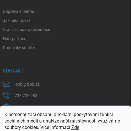
Doprava a platba
Jak nakupovat
Vrácení zboží a reklamace
Naši partneři
Podmínky soutěže
KONTAKT
ibob
@
ibob.cz
733 737 288
607 069 561
K personalizaci obsahu a reklam, poskytování funkcí
Sledujte nás na Facebooku !
sociálních médií a analýze naší návštěvnosti využíváme
soubory cookies. Více informací
Zde
ibob_s.r.o/