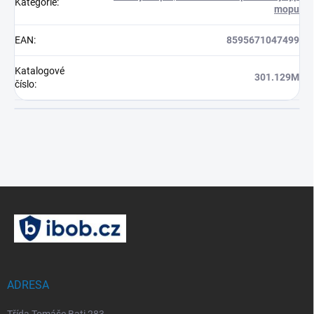
Kategorie
:
mopu
EAN
:
8595671047499
Katalogové
301.129M
číslo
:
Z
á
p
a
t
í
ADRESA
Třída Tomáše Bati 283