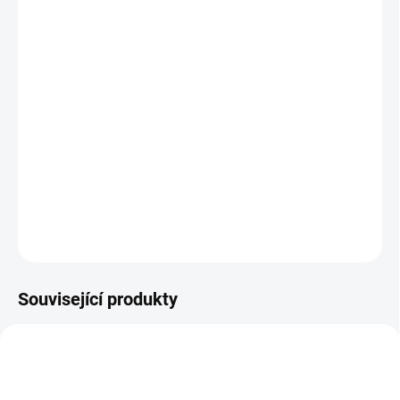
−
+
Přidat do košíku
Držák plochých mopů Smarty 50 cm
představuje univerzální
řešení pro profesionální úklid, které spolehlivě zafixuje jak kapsové
mopy, tak modely s jazyky.
Tento odolný rám od značky
Sprintus
je navržen pro každodenní
zátěž a zrychluje výměnu návleků při vytírání větších ploch.
DETAILNÍ INFORMACE
ZEPTAT SE
HLÍDAT
Související produkty
AKCE
AKCE