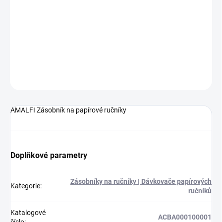
−
+
Přidat do košíku
AMALFI Zásobník na papírové ručníky
DETAILNÍ INFORMACE
ZEPTAT SE
HLÍDAT
AMALFI Zásobník na papírové ručníky
Doplňkové parametry
Zásobníky na ručníky | Dávkovače papírových
Kategorie
:
ručníků
Katalogové
ACBA000100001