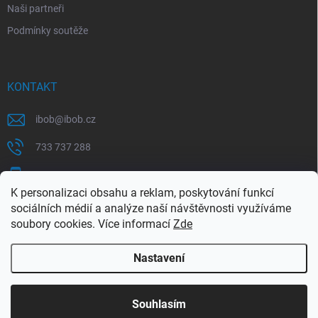
Naši partneři
Podmínky soutěže
KONTAKT
ibob
@
ibob.cz
733 737 288
607 069 561
K personalizaci obsahu a reklam, poskytování funkcí
Sledujte nás na Facebooku !
sociálních médií a analýze naší návštěvnosti využíváme
soubory cookies. Více informací
Zde
ibob_s.r.o/
Nastavení
Copyright 2026
ibob s.r.o.
. Všechna práva vyhrazena.
Upravit nastavení
cookies
Využijte naší letní akce, kde na Vás čeká spousta
Souhlasím
výhodných nabídek. Platí do 31.8.